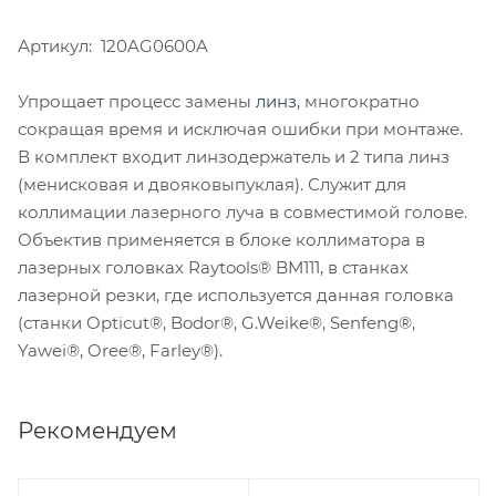
Артикул: 120AG0600A
Упрощает процесс замены
линз
, многократно
сокращая время и исключая ошибки при монтаже.
В комплект входит линзодержатель и 2 типа линз
(менисковая и двояковыпуклая). Служит для
коллимации лазерного луча в совместимой голове.
Объектив применяется в блоке коллиматора в
лазерных головках Raytools® BМ111, в станках
лазерной резки, где используется данная головка
(станки Opticut®, Bodor®, G.Weike®, Senfeng®,
Yawei®, Oree®, Farley®).
Рекомендуем