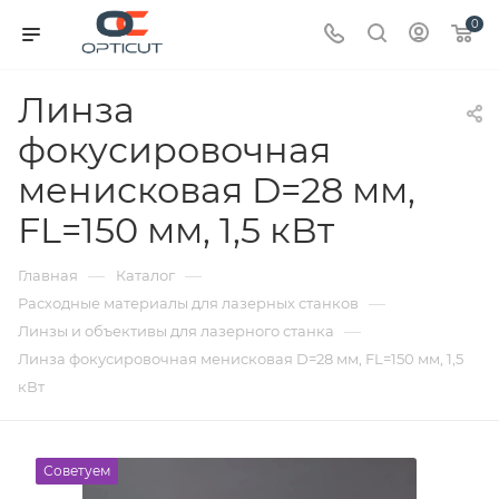
0
Линза
фокусировочная
менисковая D=28 мм,
FL=150 мм, 1,5 кВт
—
—
Главная
Каталог
—
Расходные материалы для лазерных станков
—
Линзы и объективы для лазерного станка
Линза фокусировочная менисковая D=28 мм, FL=150 мм, 1,5
кВт
Советуем