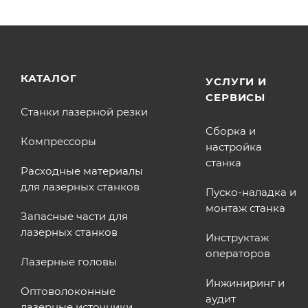
КАТАЛОГ
УСЛУГИ И
СЕРВИСЫ
Станки лазерной резки
Сборка и
Компрессоры
настройка
станка
Расходные материалы
для лазерных станков
Пуско-наладка и
монтаж станка
Запасные части для
лазерных станков
Инструктаж
операторов
Лазерные головы
Инжиниринг и
Оптоволоконные
аудит
лазерные источники