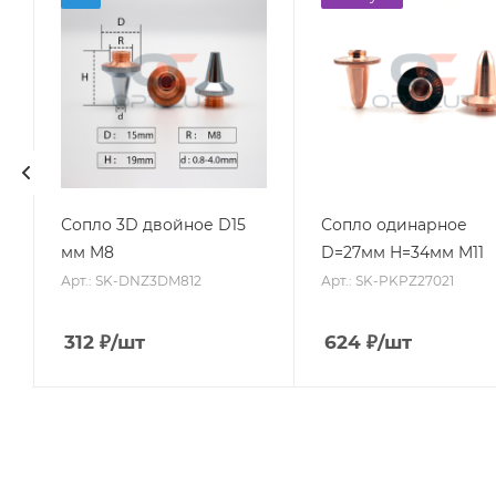
Сопло 3D двойное D15
Сопло одинарное
мм M8
D=27мм H=34мм M11
Арт.: SK-DNZ3DM812
Арт.: SK-PKPZ27021
312
₽
/шт
624
₽
/шт