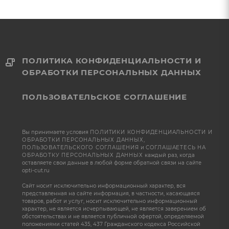
ПОЛИТИКА КОНФИДЕНЦИАЛЬНОСТИ И
ОБРАБОТКИ ПЕРСОНАЛЬНЫХ ДАННЫХ
ПОЛЬЗОВАТЕЛЬСКОЕ СОГЛАШЕНИЕ
Вы принимаете условия
ПОЛИТИКИ КОНФИДЕНЦИАЛЬНОСТИ И
ОБРАБОТКИ ПЕРСОНАЛЬНЫХ ДАННЫХ
,
ПОЛЬЗОВАТЕЛЬСКОГО СОГЛАШЕНИЯ
и
СОГЛАШАЕТЕСЬ НА
ОБРАБОТКУ ПЕРСОНАЛЬНЫХ ДАННЫХ
каждый раз, когда
оставляете свои данные в любой форме обратной связи на сайте
opti-cut.ru
Сайт носит исключительно информационный характер, вся
представленная на сайте информация, в частности, касающаяся
товаров, работ и услуг, носит исключительно информационный
характер, не является исчерпывающей, не является заверением об
обстоятельствах и не является публичной офертой, определяемой
положениями статей 435, 437 Гражданского кодекса Российской