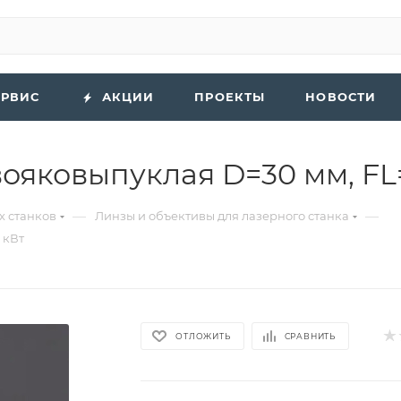
ЕРВИС
АКЦИИ
ПРОЕКТЫ
НОВОСТИ
яковыпуклая D=30 мм, FL=
—
—
х станков
Линзы и объективы для лазерного станка
 кВт
ОТЛОЖИТЬ
СРАВНИТЬ