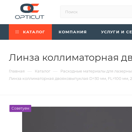
КАТАЛОГ
КОМПАНИЯ
УСЛУГИ И С
Линза коллиматорная дво
—
—
Главная
Каталог
Расходные материалы для лазерны
Линза коллиматорная двояковыпуклая D=30 мм, FL=100 мм, 2
Советуем