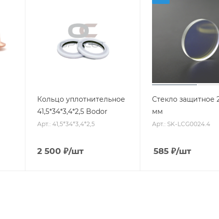
Кольцо уплотнительное
Стекло защитное 2
41,5*34*3,4*2,5 Bodor
мм
Арт.: 41,5*34*3,4*2,5
Арт.: SK-LCG0024.4
2 500
₽
/шт
585
₽
/шт