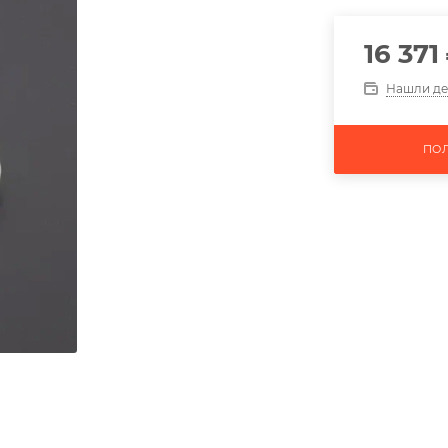
16 371
Нашли д
ПО