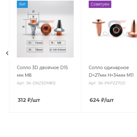
Хит
Советуем
Сопло 3D двойное D15
Сопло одинарное
мм M8
D=27мм H=34мм M11
Арт.: SK-DNZ3DM812
Арт.: SK-PKPZ27021
312
₽
/шт
624
₽
/шт