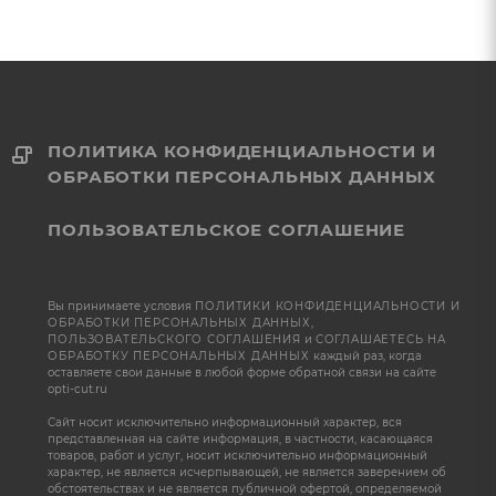
ПОЛИТИКА КОНФИДЕНЦИАЛЬНОСТИ И
ОБРАБОТКИ ПЕРСОНАЛЬНЫХ ДАННЫХ
ПОЛЬЗОВАТЕЛЬСКОЕ СОГЛАШЕНИЕ
Вы принимаете условия
ПОЛИТИКИ КОНФИДЕНЦИАЛЬНОСТИ И
ОБРАБОТКИ ПЕРСОНАЛЬНЫХ ДАННЫХ
,
ПОЛЬЗОВАТЕЛЬСКОГО СОГЛАШЕНИЯ
и
СОГЛАШАЕТЕСЬ НА
ОБРАБОТКУ ПЕРСОНАЛЬНЫХ ДАННЫХ
каждый раз, когда
оставляете свои данные в любой форме обратной связи на сайте
opti-cut.ru
Сайт носит исключительно информационный характер, вся
представленная на сайте информация, в частности, касающаяся
товаров, работ и услуг, носит исключительно информационный
характер, не является исчерпывающей, не является заверением об
обстоятельствах и не является публичной офертой, определяемой