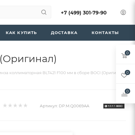
+7 (499) 301-79-90
КАК КУПИТЬ
ДОСТАВКА
КОНТАКТЫ
0
 (Оригинал)
нза коллиматорная BLT421 F100 мм в сборе BOCI (Оригинал)
0
0
Артикул:
DP.M.Q0069AA