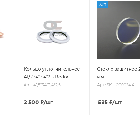
Хит
Кольцо уплотнительное
Стекло защитное 2
41,5*34*3,4*2,5 Bodor
мм
Арт.: 41,5*34*3,4*2,5
Арт.: SK-LCG0024.4
2 500
₽
/шт
585
₽
/шт