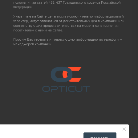
положениями статей 435, 437 Гражданского кодекса Российской
Федерации.
Указанные на Сайте цены носят исключительно информационный
характер, могут отличаться от действительных цен в компании или
соответствующих представительствах на момент ознакомления
посетителем с ними на Сайте.
Просим Вас уточнять интересующую информацию по телефону у
менеджеров компании.