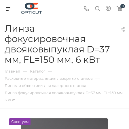
0
Линза
фокусировочная
двояковыпуклая D=37
мм, FL=150 мм, 6 кВт
—
—
Главная
Каталог
—
Расходные материалы для лазерных станков
—
Линзы и объективы для лазерного станка
Линза фокусировочная двояковыпуклая D=37 мм, FL=150 мм,
6 кВт
Советуем