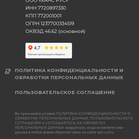
ООО «ХАНС РУС»
ИНН 7720897330
КПП 772001001
ОГРН 1237700334519
ОКВЭД 46.62 (основной)
ПОЛИТИКА КОНФИДЕНЦИАЛЬНОСТИ И
ОБРАБОТКИ ПЕРСОНАЛЬНЫХ ДАННЫХ
ПОЛЬЗОВАТЕЛЬСКОЕ СОГЛАШЕНИЕ
Вы принимаете условия
ПОЛИТИКИ КОНФИДЕНЦИАЛЬНОСТИ И
ОБРАБОТКИ ПЕРСОНАЛЬНЫХ ДАННЫХ
,
ПОЛЬЗОВАТЕЛЬСКОГО
СОГЛАШЕНИЯ
и
СОГЛАШАЕТЕСЬ НА ОБРАБОТКУ
ПЕРСОНАЛЬНЫХ ДАННЫХ
каждый раз, когда оставляете свои
данные в любой форме обратной связи на сайте opti-cut.ru