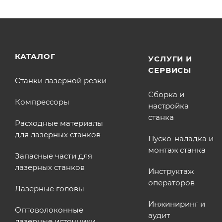
КАТАЛОГ
УСЛУГИ И
СЕРВИСЫ
Станки лазерной резки
Сборка и
Компрессоры
настройка
станка
Расходные материалы
для лазерных станков
Пуско-наладка и
монтаж станка
Запасные части для
лазерных станков
Инструктаж
операторов
Лазерные головы
Инжиниринг и
Оптоволоконные
аудит
лазерные источники