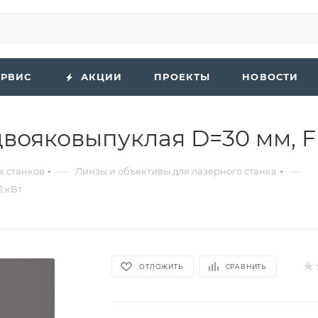
ЕРВИС
АКЦИИ
ПРОЕКТЫ
НОВОСТИ
ояковыпуклая D=30 мм, FL
—
—
х станков
Линзы и объективы для лазерного станка
2 кВт
ОТЛОЖИТЬ
СРАВНИТЬ