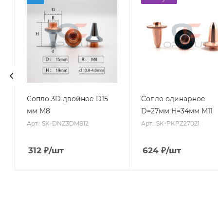
Сопло 3D двойное D15
Сопло одинарное
мм M8
D=27мм H=34мм M11
Арт.: SK-DNZ3DM812
Арт.: SK-PKPZ27021
312
₽
/шт
624
₽
/шт