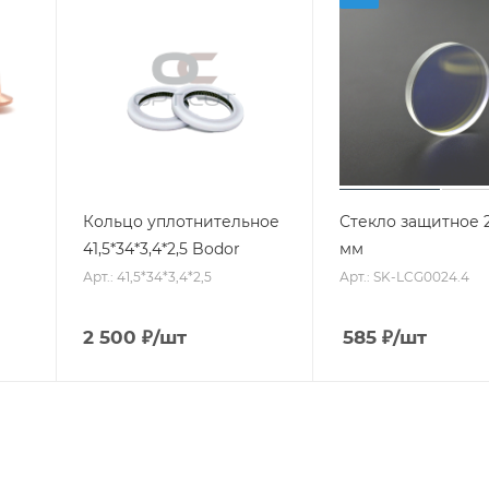
Кольцо уплотнительное
Стекло защитное 2
41,5*34*3,4*2,5 Bodor
мм
Арт.: 41,5*34*3,4*2,5
Арт.: SK-LCG0024.4
2 500
₽
/шт
585
₽
/шт