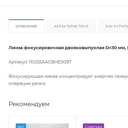
ОПИСАНИЕ
ХАРАКТЕРИСТИКИ
КАК КУПИТ
Линза фокусировочная двояковыпуклая D=30 мм, F
Артикул: 110255AAСBHЕ0097
Фокусирующая
линза
концентрирует энергию лазерн
операции резки.
Рекомендуем
Хит
Советуем