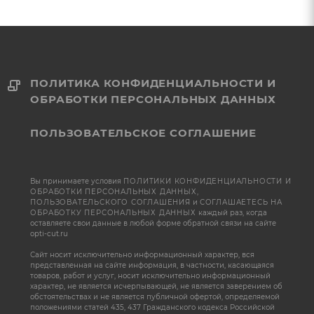
ПОЛИТИКА КОНФИДЕНЦИАЛЬНОСТИ И
ОБРАБОТКИ ПЕРСОНАЛЬНЫХ ДАННЫХ
ПОЛЬЗОВАТЕЛЬСКОЕ СОГЛАШЕНИЕ
Вы принимаете условия
ПОЛИТИКИ КОНФИДЕНЦИАЛЬНОСТИ И
ОБРАБОТКИ ПЕРСОНАЛЬНЫХ ДАННЫХ
,
ПОЛЬЗОВАТЕЛЬСКОГО СОГЛАШЕНИЯ
и
СОГЛАШАЕТЕСЬ НА
ОБРАБОТКУ ПЕРСОНАЛЬНЫХ ДАННЫХ
каждый раз, когда
оставляете свои данные в любой форме обратной связи на сайте
opti-cut.ru
Сайт носит исключительно информационный характер, вся
представленная на сайте информация, в частности, касающаяся
товаров, работ и услуг, носит исключительно информационный
характер, не является исчерпывающей, не является заверением об
обстоятельствах и не является публичной офертой, определяемой
положениями статей 435, 437 Гражданского кодекса Российской