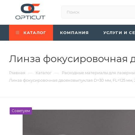
КАТАЛОГ
КОМПАНИЯ
УСЛУГИ И С
Линза фокусировочная дв
—
—
Главная
Каталог
Расходные материалы для лазерны
Линза фокусировочная двояковыпуклая D=30 мм, FL=125 мм, 
Советуем