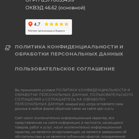
ОКВЭД 46.62 (основной)
ПОЛИТИКА КОНФИДЕНЦИАЛЬНОСТИ И
ОБРАБОТКИ ПЕРСОНАЛЬНЫХ ДАННЫХ
ПОЛЬЗОВАТЕЛЬСКОЕ СОГЛАШЕНИЕ
Вы принимаете условия
ПОЛИТИКИ КОНФИДЕНЦИАЛЬНОСТИ И
ОБРАБОТКИ ПЕРСОНАЛЬНЫХ ДАННЫХ
,
ПОЛЬЗОВАТЕЛЬСКОГО
СОГЛАШЕНИЯ
и
СОГЛАШАЕТЕСЬ НА ОБРАБОТКУ
ПЕРСОНАЛЬНЫХ ДАННЫХ
каждый раз, когда оставляете свои
данные в любой форме обратной связи на сайте opti-cut.ru
Сайт носит исключительно информационный характер, вся
представленная на сайте информация, в частности, касающаяся
товаров, работ и услуг, носит исключительно информационный
характер, не является исчерпывающей, не является заверением об
обстоятельствах и не является публичной офертой, определяемой