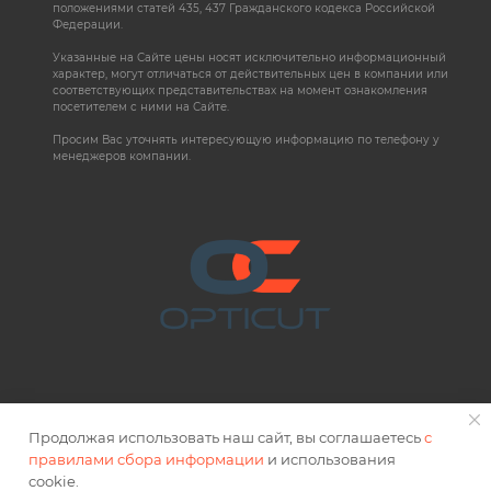
положениями статей 435, 437 Гражданского кодекса Российской
Федерации.
Указанные на Сайте цены носят исключительно информационный
характер, могут отличаться от действительных цен в компании или
соответствующих представительствах на момент ознакомления
посетителем с ними на Сайте.
Просим Вас уточнять интересующую информацию по телефону у
менеджеров компании.
Продолжая использовать наш сайт, вы соглашаетесь
с
правилами сбора информации
и использования
2026 © OPTICUT
cookie.