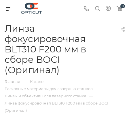
0
Линза
фокусировочная
BLT310 F200 мм в
сборе BOCI
(Оригинал)
—
—
Главная
Каталог
—
Расходные материалы для лазерных станков
—
Линзы и объективы для лазерного станка
Линза фокусировочная BLT310 F200 мм в сборе BOCI
(Оригинал)