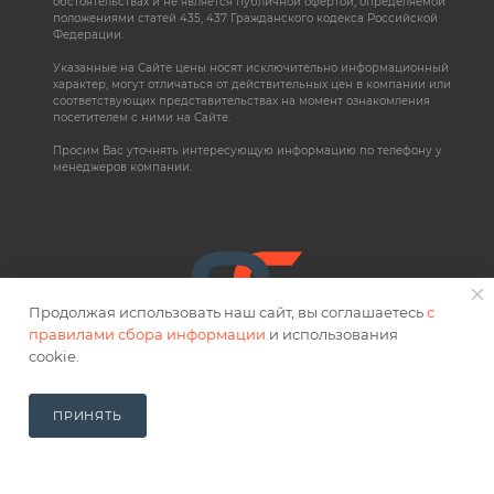
обстоятельствах и не является публичной офертой, определяемой
положениями статей 435, 437 Гражданского кодекса Российской
Федерации.
Указанные на Сайте цены носят исключительно информационный
характер, могут отличаться от действительных цен в компании или
соответствующих представительствах на момент ознакомления
посетителем с ними на Сайте.
Просим Вас уточнять интересующую информацию по телефону у
менеджеров компании.
Продолжая использовать наш сайт, вы соглашаетесь
с
правилами сбора информации
и использования
cookie.
ПРИНЯТЬ
ПОЛУЧИТЬ ПРЕДЛОЖЕНИЕ
2026 © OPTICUT