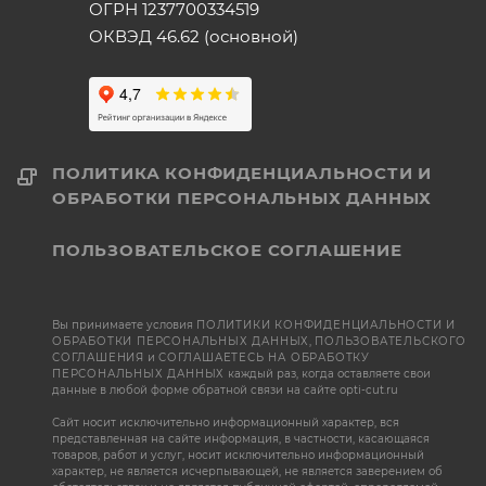
ОГРН 1237700334519
ОКВЭД 46.62 (основной)
ПОЛИТИКА КОНФИДЕНЦИАЛЬНОСТИ И
ОБРАБОТКИ ПЕРСОНАЛЬНЫХ ДАННЫХ
ПОЛЬЗОВАТЕЛЬСКОЕ СОГЛАШЕНИЕ
Вы принимаете условия
ПОЛИТИКИ КОНФИДЕНЦИАЛЬНОСТИ И
ОБРАБОТКИ ПЕРСОНАЛЬНЫХ ДАННЫХ
,
ПОЛЬЗОВАТЕЛЬСКОГО
СОГЛАШЕНИЯ
и
СОГЛАШАЕТЕСЬ НА ОБРАБОТКУ
ПЕРСОНАЛЬНЫХ ДАННЫХ
каждый раз, когда оставляете свои
данные в любой форме обратной связи на сайте opti-cut.ru
Сайт носит исключительно информационный характер, вся
представленная на сайте информация, в частности, касающаяся
товаров, работ и услуг, носит исключительно информационный
характер, не является исчерпывающей, не является заверением об