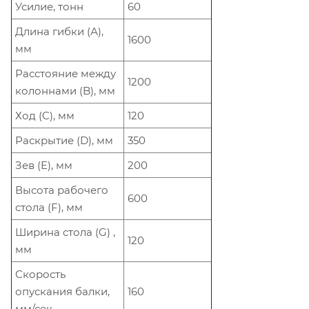
Усилие, тонн
60
Длина гибки (А),
1600
мм
Расстояние между
1200
колоннами (B), мм
Ход (C), мм
120
Раскрытие (D), мм
350
Зев (E), мм
200
Высота рабочего
600
стола (F), мм
Ширина стола (G) ,
120
мм
Скорость
опускания балки,
160
мм/сек