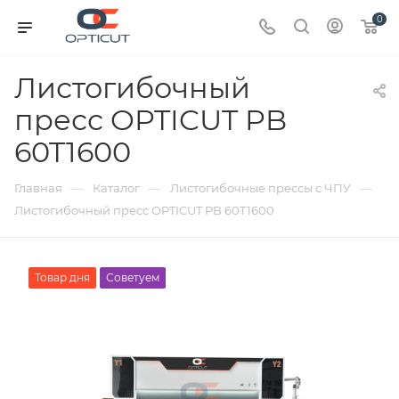
0
Листогибочный
пресс OPTICUT PB
60T1600
—
—
—
Главная
Каталог
Листогибочные прессы с ЧПУ
Листогибочный пресс OPTICUT PB 60T1600
Товар дня
Советуем