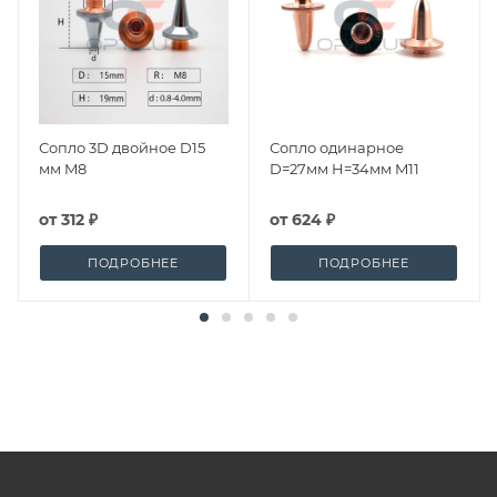
Сопло 3D двойное D15
Сопло одинарное
мм M8
D=27мм H=34мм M11
от
312 ₽
от
624 ₽
ПОДРОБНЕЕ
ПОДРОБНЕЕ