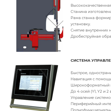
Высококачественная
Станина изготовлен
Рама станка формир
установку.
Снятие внутренних 
Дробеструйная обра
СИСТЕМА УПРАВЛ
Быстрое, одностран
Навигация с помощь
Широкоформатный ц
До 4 осей (Y1, Y2 и 
Управление системо
Периферийный инте
Полнофункциональн