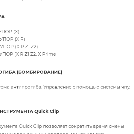
РА
ПОР (X)
ПОР (X R)
ПОР (X R Z1 Z2)
ОР (X R Z1 Z2, Х Prime
ОГИБА (БОМБИРОВАНИЕ)
тема антипрогиба. Управление с помощью системы чпу.
СТРУМЕНТА Quick Clip
умента Quick Clip позволяет сократить время смены
 по сравнению с традиционными системами.