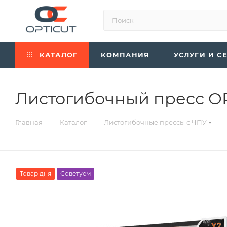
КАТАЛОГ
КОМПАНИЯ
УСЛУГИ И С
Листогибочный пресс OP
—
—
—
Главная
Каталог
Листогибочные прессы с ЧПУ
Товар дня
Советуем