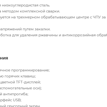
 низкоуглеродистая сталь.
а методом комплексной сварки.
уется на трехмерном обрабатывающем центре с ЧПУ за
напряжений путем закалки.
ботка для удаления ржавчины и антикоррозийная обраб
ЕНИЯ
ичное программирование;
ю горячих клавиш;
ветной TFT-дисплей;
2 вспомогательные оси);
й антипрогиба;
рфейс USB;
ый сенсорный экран.