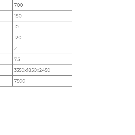
700
180
10
120
2
7,5
3350x1850x2450
7500