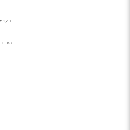
 один
отка.