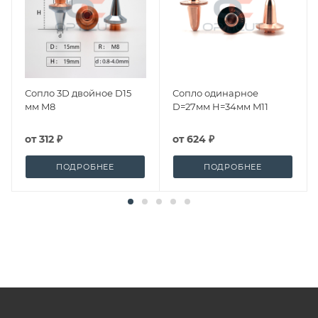
Сопло 3D двойное D15
Сопло одинарное
мм M8
D=27мм H=34мм M11
от
312 ₽
от
624 ₽
ПОДРОБНЕЕ
ПОДРОБНЕЕ