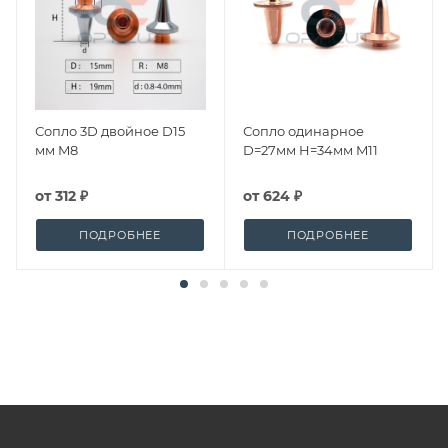
Сопло 3D двойное D15
Сопло одинарное
мм M8
D=27мм H=34мм M11
от
312 ₽
от
624 ₽
ПОДРОБНЕЕ
ПОДРОБНЕЕ