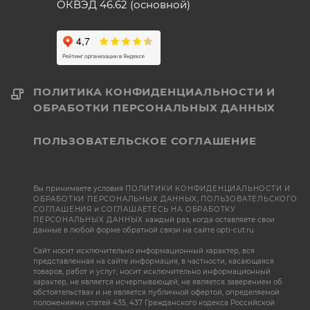
ОКВЭД 46.62 (основной)
ПОЛИТИКА КОНФИДЕНЦИАЛЬНОСТИ И
ОБРАБОТКИ ПЕРСОНАЛЬНЫХ ДАННЫХ
ПОЛЬЗОВАТЕЛЬСКОЕ СОГЛАШЕНИЕ
Вы принимаете условия
ПОЛИТИКИ КОНФИДЕНЦИАЛЬНОСТИ И
ОБРАБОТКИ ПЕРСОНАЛЬНЫХ ДАННЫХ
,
ПОЛЬЗОВАТЕЛЬСКОГО
СОГЛАШЕНИЯ
и
СОГЛАШАЕТЕСЬ НА ОБРАБОТКУ
ПЕРСОНАЛЬНЫХ ДАННЫХ
каждый раз, когда оставляете свои
данные в любой форме обратной связи на сайте opti-cut.ru
Сайт носит исключительно информационный характер, вся
представленная на сайте информация, в частности, касающаяся
товаров, работ и услуг, носит исключительно информационный
характер, не является исчерпывающей, не является заверением об
обстоятельствах и не является публичной офертой, определяемой
положениями статей 435, 437 Гражданского кодекса Российской