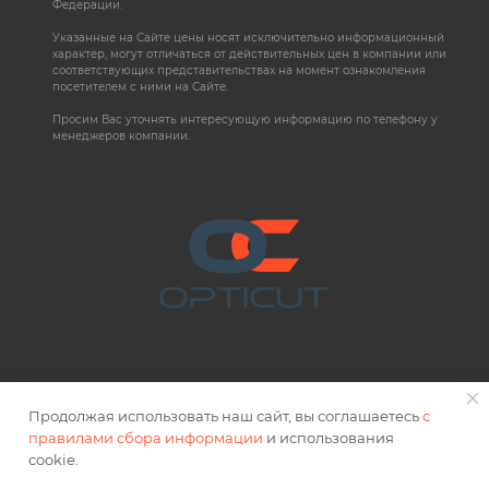
Федерации.
Указанные на Сайте цены носят исключительно информационный
характер, могут отличаться от действительных цен в компании или
соответствующих представительствах на момент ознакомления
посетителем с ними на Сайте.
Просим Вас уточнять интересующую информацию по телефону у
менеджеров компании.
Продолжая использовать наш сайт, вы соглашаетесь
с
правилами сбора информации
и использования
2026 © OPTICUT
cookie.
Правовая информация