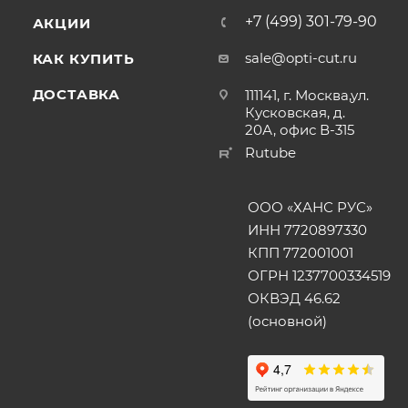
+7 (499) 301-79-90
АКЦИИ
sale@opti-cut.ru
КАК КУПИТЬ
ДОСТАВКА
111141, г. Москва,ул.
Кусковская, д.
20А, офис В-315
Rutube
ООО «ХАНС РУС»
ИНН 7720897330
КПП 772001001
ОГРН 1237700334519
ОКВЭД 46.62
(основной)