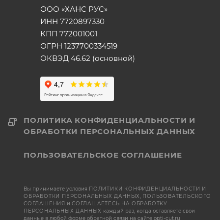
ООО «ХАНС РУС»
ИНН 7720897330
КПП 772001001
ОГРН 1237700334519
ОКВЭД 46.62 (основной)
ПОЛИТИКА КОНФИДЕНЦИАЛЬНОСТИ И
ОБРАБОТКИ ПЕРСОНАЛЬНЫХ ДАННЫХ
ПОЛЬЗОВАТЕЛЬСКОЕ СОГЛАШЕНИЕ
Вы принимаете условия
ПОЛИТИКИ КОНФИДЕНЦИАЛЬНОСТИ И
ОБРАБОТКИ ПЕРСОНАЛЬНЫХ ДАННЫХ
,
ПОЛЬЗОВАТЕЛЬСКОГО
СОГЛАШЕНИЯ
и
СОГЛАШАЕТЕСЬ НА ОБРАБОТКУ
ПЕРСОНАЛЬНЫХ ДАННЫХ
каждый раз, когда оставляете свои
данные в любой форме обратной связи на сайте opti-cut.ru