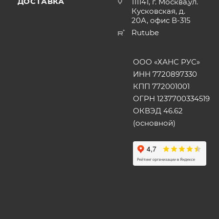
ДОСТАВКА
111141, г. Москва,ул.
Кусковская, д.
20А, офис В-315
Rutube
ООО «ХАНС РУС»
ИНН 7720897330
КПП 772001001
ОГРН 1237700334519
ОКВЭД 46.62
(основной)