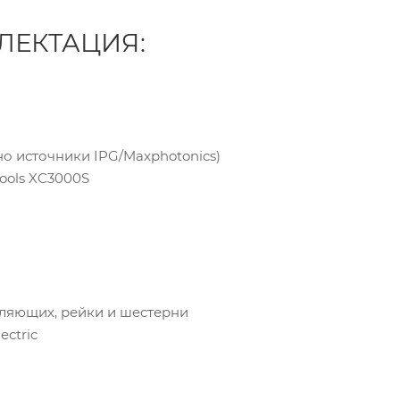
ЛЕКТАЦИЯ:
о источники IPG/Maxphotonics)
ools XC3000S
вляющих, рейки и шестерни
ectric