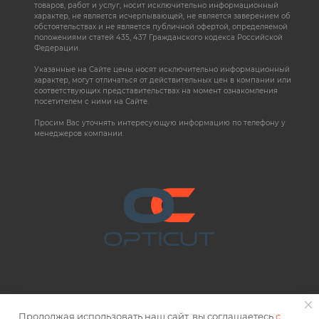
товаров, работ и услуг, носит исключительно информационный
характер, не является исчерпывающей, не является заверением об
обстоятельствах и не является публичной офертой, определяемой
положениями статей 435, 437 Гражданского кодекса Российской
Федерации.
Указанные на Сайте цены носят исключительно информационный
характер, могут отличаться от действительных цен в компании или
соответствующих представительствах на момент ознакомления
посетителем с ними на Сайте.
Просим Вас уточнять интересующую информацию по телефону у
менеджеров компании.
Продолжая использовать наш сайт, вы соглашаетесь
с