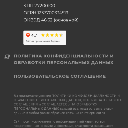
КПП 772001001
ОГРН 1237700334519
ОКВЭД 46.62 (основной)
ПОЛИТИКА КОНФИДЕНЦИАЛЬНОСТИ И
ОБРАБОТКИ ПЕРСОНАЛЬНЫХ ДАННЫХ
ПОЛЬЗОВАТЕЛЬСКОЕ СОГЛАШЕНИЕ
Вы принимаете условия
ПОЛИТИКИ КОНФИДЕНЦИАЛЬНОСТИ И
ОБРАБОТКИ ПЕРСОНАЛЬНЫХ ДАННЫХ
,
ПОЛЬЗОВАТЕЛЬСКОГО
СОГЛАШЕНИЯ
и
СОГЛАШАЕТЕСЬ НА ОБРАБОТКУ
ПЕРСОНАЛЬНЫХ ДАННЫХ
каждый раз, когда оставляете свои
данные в любой форме обратной связи на сайте opti-cut.ru
Сайт носит исключительно информационный характер, вся
представленная на сайте информация, в частности, касающаяся