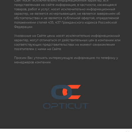
Сайт носит исключительно информационный характер, вся
представленная на сайте информация, в частности, касающаяся
товаров, работ и услуг, носит исключительно информационный
характер, не является исчерпывающей, не является заверением об
обстоятельствах и не является публичной офертой, определяемой
положениями статей 435, 437 Гражданского кодекса Российской
Федерации.
Указанные на Сайте цены носят исключительно информационный
характер, могут отличаться от действительных цен в компании или
соответствующих представительствах на момент ознакомления
посетителем с ними на Сайте.
Просим Вас уточнять интересующую информацию по телефону у
менеджеров компании.