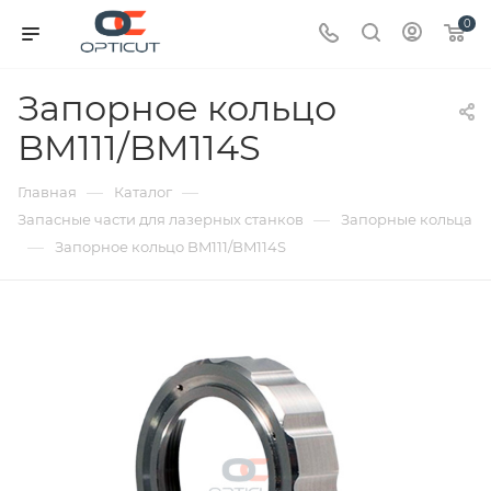
0
Запорное кольцо
BM111/BM114S
—
—
Главная
Каталог
—
Запасные части для лазерных станков
Запорные кольца
—
Запорное кольцо BM111/BM114S