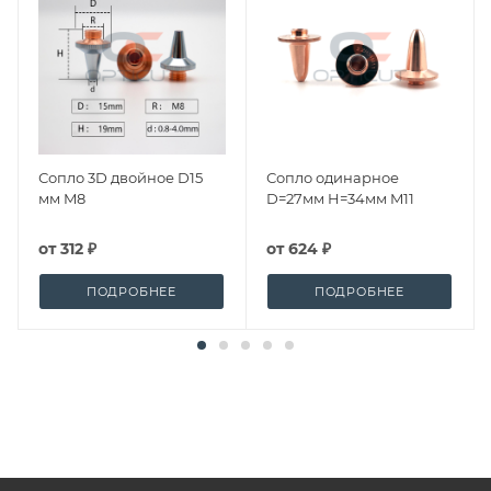
Сопло 3D двойное D15
Сопло одинарное
мм M8
D=27мм H=34мм M11
от
312 ₽
от
624 ₽
ПОДРОБНЕЕ
ПОДРОБНЕЕ