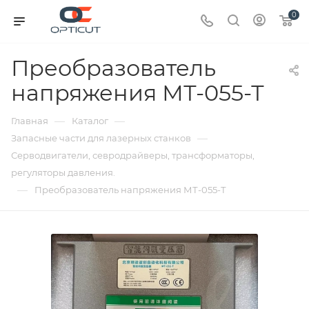
0
Преобразователь
напряжения МТ-055-Т
—
—
Главная
Каталог
—
Запасные части для лазерных станков
Серводвигатели, севродрайверы, трансформаторы,
регуляторы давления.
—
Преобразователь напряжения МТ-055-Т