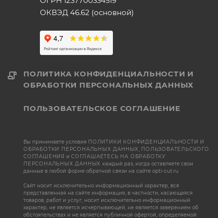
ОГРН 1237700334519
ОКВЭД 46.62 (основной)
ПОЛИТИКА КОНФИДЕНЦИАЛЬНОСТИ И
ОБРАБОТКИ ПЕРСОНАЛЬНЫХ ДАННЫХ
ПОЛЬЗОВАТЕЛЬСКОЕ СОГЛАШЕНИЕ
Вы принимаете условия
ПОЛИТИКИ КОНФИДЕНЦИАЛЬНОСТИ И
ОБРАБОТКИ ПЕРСОНАЛЬНЫХ ДАННЫХ
,
ПОЛЬЗОВАТЕЛЬСКОГО
СОГЛАШЕНИЯ
и
СОГЛАШАЕТЕСЬ НА ОБРАБОТКУ
ПЕРСОНАЛЬНЫХ ДАННЫХ
каждый раз, когда оставляете свои
данные в любой форме обратной связи на сайте opti-cut.ru
Сайт носит исключительно информационный характер, вся
представленная на сайте информация, в частности, касающаяся
товаров, работ и услуг, носит исключительно информационный
характер, не является исчерпывающей, не является заверением об
обстоятельствах и не является публичной офертой, определяемой