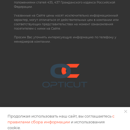
положениями статей 435, 437 Гражданского кодекса Российской
Федерации.
Указанные на Сайте цены носят исключительно информационный
характер, могут отличаться от действительных цен в компании или
соответствующих представительствах на момент ознакомления
посетителем с ними на Сайте.
Просим Вас уточнять интересующую информацию по телефону у
менеджеров компании.
Продолжая использовать наш сайт, вы соглашаетесь
с
правилами сбора информации
и использования
2026 © OPTICUT
cookie.