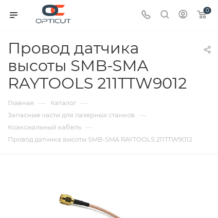
0
Провод датчика
высоты SMB-SMA
RAYTOOLS 211TTW9012
—
—
Главная
Каталог
—
Запасные части для лазерных станков
—
Коаксиальный кабель
Провод датчика высоты SMB-SMA RAYTOOLS 211TTW9012