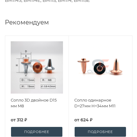
BM114S, BM114E, BM115, BM114, BM115E
Рекомендуем
Сопло 3D двойное D15
Сопло одинарное
мм M8
D=27мм H=34мм M11
от
312 ₽
от
624 ₽
ПОДРОБНЕЕ
ПОДРОБНЕЕ