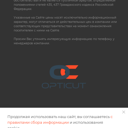
обстоятельствах и не является публичной офертой, определяемой
положениями статей 435, 437 Гражданского кодекса Российской
Федерации.
Указанные на Сайте цены носят исключительно информационный
характер, могут отличаться от действительных цен в компании или
соответствующих представительствах на момент ознакомления
посетителем с ними на Сайте.
Просим Вас уточнять интересующую информацию по телефону у
менеджеров компании.
Продолжая использовать наш сайт, вы соглашаетесь
с
правилами сбора информации
и использования
2026 © OPTICUT