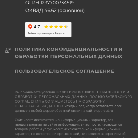
ОГРН 1237700334519
ОКВЭД 46.62 (основной)
ПОЛИТИКА КОНФИДЕНЦИАЛЬНОСТИ И
ОБРАБОТКИ ПЕРСОНАЛЬНЫХ ДАННЫХ
ПОЛЬЗОВАТЕЛЬСКОЕ СОГЛАШЕНИЕ
Вы принимаете условия
ПОЛИТИКИ КОНФИДЕНЦИАЛЬНОСТИ И
ОБРАБОТКИ ПЕРСОНАЛЬНЫХ ДАННЫХ
,
ПОЛЬЗОВАТЕЛЬСКОГО
СОГЛАШЕНИЯ
и
СОГЛАШАЕТЕСЬ НА ОБРАБОТКУ
ПЕРСОНАЛЬНЫХ ДАННЫХ
каждый раз, когда оставляете свои
данные в любой форме обратной связи на сайте opti-cut.ru
Сайт носит исключительно информационный характер, вся
представленная на сайте информация, в частности, касающаяся
товаров, работ и услуг, носит исключительно информационный
характер, не является исчерпывающей, не является заверением об