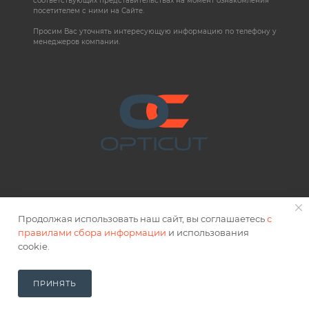
соответствующих представительствах на момент ознакомления
посетителем с ними на Сайте.
Просим Вас уточнять интересующую информацию по телефону у
менеджеров компании.
Продолжая использовать наш сайт, вы соглашаетесь
с
правилами сбора информации
и использования
2026 © OPTICUT
cookie.
Правовая информация
ПРИНЯТЬ
В КОРЗИНУ