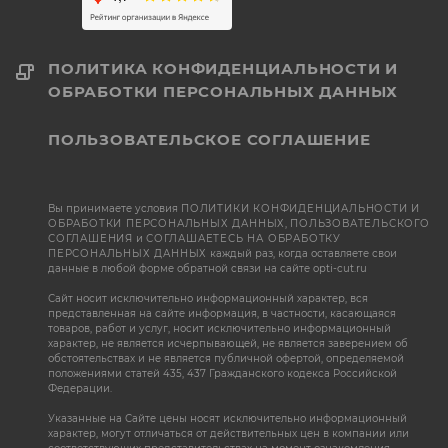
ПОЛИТИКА КОНФИДЕНЦИАЛЬНОСТИ И
ОБРАБОТКИ ПЕРСОНАЛЬНЫХ ДАННЫХ
ПОЛЬЗОВАТЕЛЬСКОЕ СОГЛАШЕНИЕ
Вы принимаете условия
ПОЛИТИКИ КОНФИДЕНЦИАЛЬНОСТИ И
ОБРАБОТКИ ПЕРСОНАЛЬНЫХ ДАННЫХ
,
ПОЛЬЗОВАТЕЛЬСКОГО
СОГЛАШЕНИЯ
и
СОГЛАШАЕТЕСЬ НА ОБРАБОТКУ
ПЕРСОНАЛЬНЫХ ДАННЫХ
каждый раз, когда оставляете свои
данные в любой форме обратной связи на сайте opti-cut.ru
Сайт носит исключительно информационный характер, вся
представленная на сайте информация, в частности, касающаяся
товаров, работ и услуг, носит исключительно информационный
характер, не является исчерпывающей, не является заверением об
обстоятельствах и не является публичной офертой, определяемой
положениями статей 435, 437 Гражданского кодекса Российской
Федерации.
Указанные на Сайте цены носят исключительно информационный
характер, могут отличаться от действительных цен в компании или