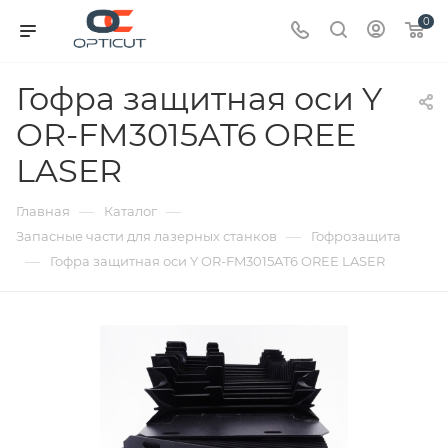
0
Гофра защитная оси Y
OR-FM3015AT6 OREE
LASER
—
—
Главная
Каталог
—
Запасные части для лазерных станков
Гофрозащита
—
Гофра защитная оси Y OR-FM3015AT6 OREE LASER