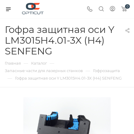
0
Гофра защитная оси Y
LM3015H4.01-3X (H4)
SENFENG
—
—
Главная
Каталог
—
Запасные части для лазерных станков
Гофрозащита
—
Гофра защитная оси Y LM3015H4.01-3X (H4) SENFENG