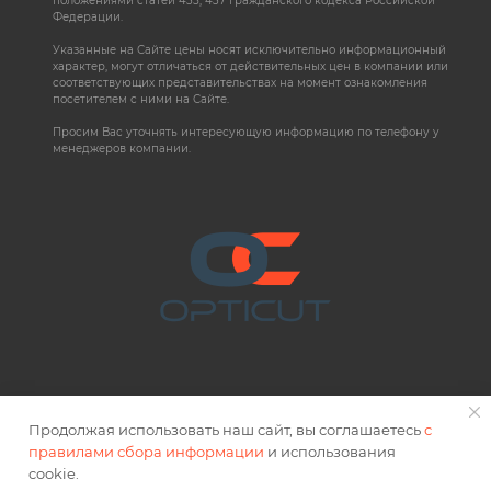
положениями статей 435, 437 Гражданского кодекса Российской
Федерации.
Указанные на Сайте цены носят исключительно информационный
характер, могут отличаться от действительных цен в компании или
соответствующих представительствах на момент ознакомления
посетителем с ними на Сайте.
Просим Вас уточнять интересующую информацию по телефону у
менеджеров компании.
Продолжая использовать наш сайт, вы соглашаетесь
с
правилами сбора информации
и использования
2026 © OPTICUT
cookie.
Правовая информация