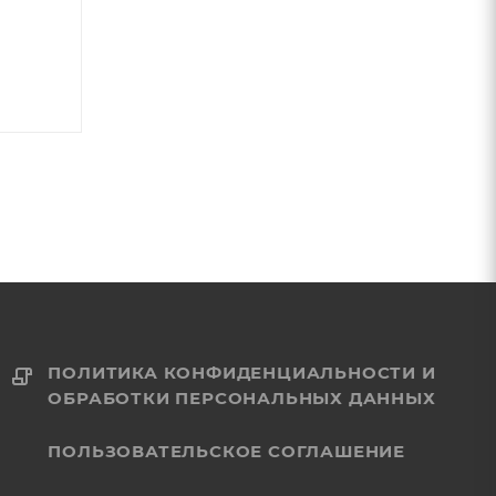
Арт.: SK-PKPZS27016
Арт.: SK-LCG0037
686
₽
/шт
500
₽
/шт
ПОЛИТИКА КОНФИДЕНЦИАЛЬНОСТИ И
ОБРАБОТКИ ПЕРСОНАЛЬНЫХ ДАННЫХ
ПОЛЬЗОВАТЕЛЬСКОЕ СОГЛАШЕНИЕ