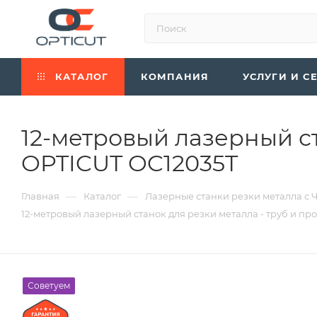
КАТАЛОГ
КОМПАНИЯ
УСЛУГИ И С
12-метровый лазерный ст
OPTICUT OC12035T
—
—
Главная
Каталог
Лазерные станки резки металла с 
12-метровый лазерный станок для резки металла - труб и п
Советуем