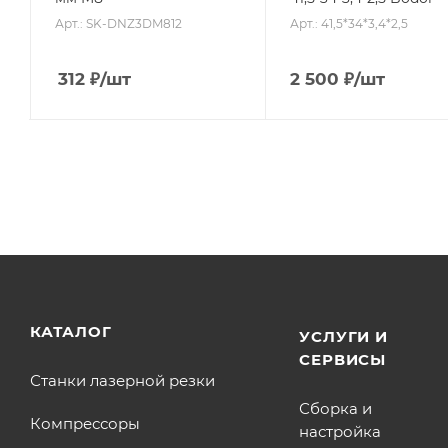
Арт.: SK-DNZ3DM812
Арт.: 41,5*34*3,4*2,5
312
₽
/шт
2 500
₽
/шт
КАТАЛОГ
УСЛУГИ И
СЕРВИСЫ
Станки лазерной резки
Сборка и
Компрессоры
настройка