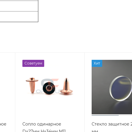
Советуем
Хит
ное
Сопло одинарное
Стекло защитное 2
D=27мм H=34мм M11
мм