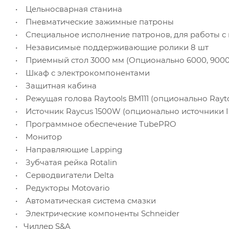
• Цельносварная станина
• Пневматические зажимные патроны
• Специальное исполнение патронов, для работы с к
• Независимые поддерживающие ролики 8 шт
• Приемный стол 3000 мм (Опционально 6000, 9000
• Шкаф с электрокомпонентами
• Защитная кабина
• Режущая голова Raytools BM111 (опционально Rayto
• Источник Raycus 1500W (опционально источники I
• Программное обеспечение TubePRO
• Монитор
• Направляющие Lapping
• Зубчатая рейка Rotalin
• Серводвигатели Delta
• Редукторы Motovario
• Автоматическая система смазки
• Электрические компоненты Schneider
• Чиллер S&A