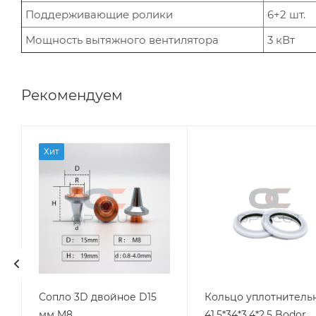
Поддерживающие ролики
6+2 шт.
Мощность вытяжного вентилятора
3 кВт
Рекомендуем
Хит
Сопло 3D двойное D15
Кольцо уплотнитель
мм M8
41,5*34*3,4*2,5 Bodor