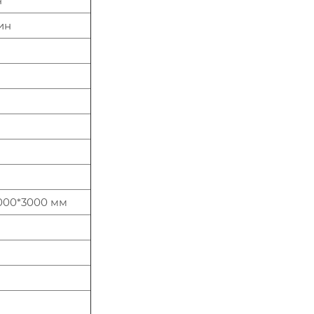
н
ин
000*3000 мм