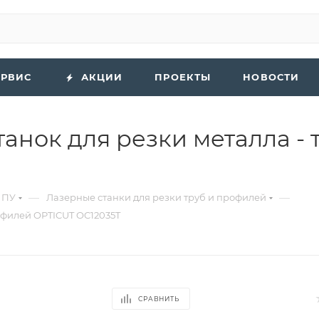
ЕРВИС
АКЦИИ
ПРОЕКТЫ
НОВОСТИ
анок для резки металла -
—
—
ЧПУ
Лазерные станки для резки труб и профилей
рофилей OPTICUT OC12035T
СРАВНИТЬ