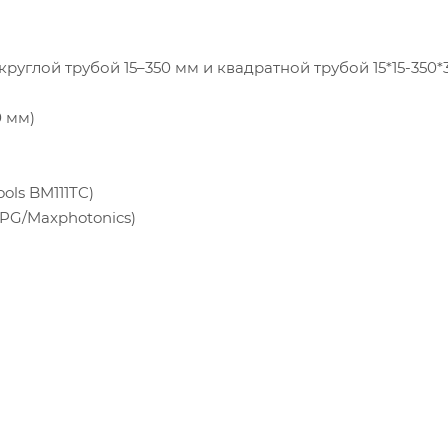
руглой трубой 15–350 мм и квадратной трубой 15*15-350*
 мм)
ols BM111TC)
PG/Maxphotonics)