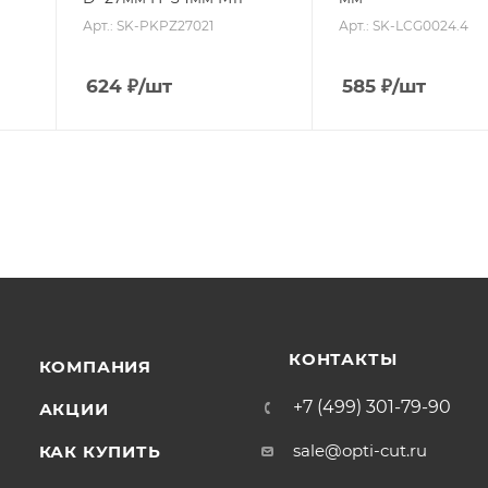
Арт.: SK-PKPZ27021
Арт.: SK-LCG0024.4
624
₽
/шт
585
₽
/шт
КОНТАКТЫ
КОМПАНИЯ
+7 (499) 301-79-90
АКЦИИ
sale@opti-cut.ru
КАК КУПИТЬ