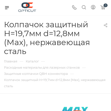
0
Колпачок защитный
H=19,7мм d=12,8мм
(Max), нержавеющая
сталь
—
—
Главная
Каталог
—
Расходные материалы для лазерных станков
—
Защитные колпачки QBH коннектора
Колпачок защитный H=19,7мм d=12,8мм (Max), нержавеющая
сталь