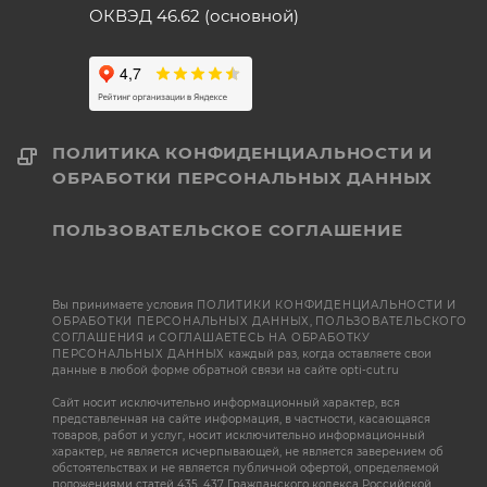
ОКВЭД 46.62 (основной)
ПОЛИТИКА КОНФИДЕНЦИАЛЬНОСТИ И
ОБРАБОТКИ ПЕРСОНАЛЬНЫХ ДАННЫХ
ПОЛЬЗОВАТЕЛЬСКОЕ СОГЛАШЕНИЕ
Вы принимаете условия
ПОЛИТИКИ КОНФИДЕНЦИАЛЬНОСТИ И
ОБРАБОТКИ ПЕРСОНАЛЬНЫХ ДАННЫХ
,
ПОЛЬЗОВАТЕЛЬСКОГО
СОГЛАШЕНИЯ
и
СОГЛАШАЕТЕСЬ НА ОБРАБОТКУ
ПЕРСОНАЛЬНЫХ ДАННЫХ
каждый раз, когда оставляете свои
данные в любой форме обратной связи на сайте opti-cut.ru
Сайт носит исключительно информационный характер, вся
представленная на сайте информация, в частности, касающаяся
товаров, работ и услуг, носит исключительно информационный
характер, не является исчерпывающей, не является заверением об
обстоятельствах и не является публичной офертой, определяемой
положениями статей 435, 437 Гражданского кодекса Российской