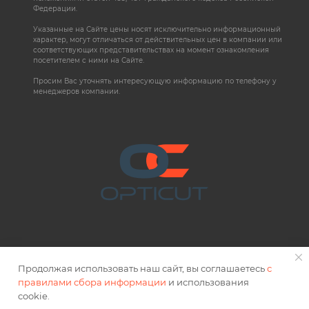
Федерации.
Указанные на Сайте цены носят исключительно информационный
характер, могут отличаться от действительных цен в компании или
соответствующих представительствах на момент ознакомления
посетителем с ними на Сайте.
Просим Вас уточнять интересующую информацию по телефону у
менеджеров компании.
Продолжая использовать наш сайт, вы соглашаетесь
с
правилами сбора информации
и использования
2026 © OPTICUT
cookie.
Правовая информация