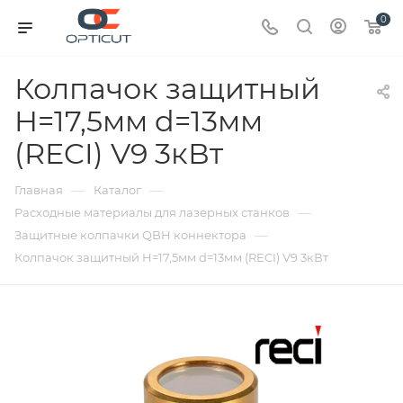
0
Колпачок защитный
H=17,5мм d=13мм
(RECI) V9 3кВт
—
—
Главная
Каталог
—
Расходные материалы для лазерных станков
—
Защитные колпачки QBH коннектора
Колпачок защитный H=17,5мм d=13мм (RECI) V9 3кВт