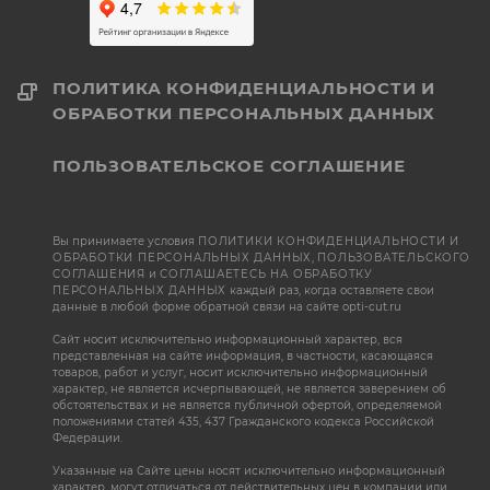
ПОЛИТИКА КОНФИДЕНЦИАЛЬНОСТИ И
ОБРАБОТКИ ПЕРСОНАЛЬНЫХ ДАННЫХ
ПОЛЬЗОВАТЕЛЬСКОЕ СОГЛАШЕНИЕ
Вы принимаете условия
ПОЛИТИКИ КОНФИДЕНЦИАЛЬНОСТИ И
ОБРАБОТКИ ПЕРСОНАЛЬНЫХ ДАННЫХ
,
ПОЛЬЗОВАТЕЛЬСКОГО
СОГЛАШЕНИЯ
и
СОГЛАШАЕТЕСЬ НА ОБРАБОТКУ
ПЕРСОНАЛЬНЫХ ДАННЫХ
каждый раз, когда оставляете свои
данные в любой форме обратной связи на сайте opti-cut.ru
Сайт носит исключительно информационный характер, вся
представленная на сайте информация, в частности, касающаяся
товаров, работ и услуг, носит исключительно информационный
характер, не является исчерпывающей, не является заверением об
обстоятельствах и не является публичной офертой, определяемой
положениями статей 435, 437 Гражданского кодекса Российской
Федерации.
Указанные на Сайте цены носят исключительно информационный
характер, могут отличаться от действительных цен в компании или