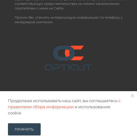
соответствующих представительствах на момент ознакомления
посетителем с ними на Сайте.
Просим Вас уточнять интересующую информацию по телефону у
менеджеров компании.
Продолжая использовать наш сайт, вы соглашаетесь
с
правилами сбора информации
и использования
2026 © OPTICUT
cookie.
Правовая информация
ПРИНЯТЬ
В КОРЗИНУ