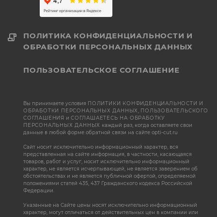
ПОЛИТИКА КОНФИДЕНЦИАЛЬНОСТИ И
ОБРАБОТКИ ПЕРСОНАЛЬНЫХ ДАННЫХ
ПОЛЬЗОВАТЕЛЬСКОЕ СОГЛАШЕНИЕ
Вы принимаете условия
ПОЛИТИКИ КОНФИДЕНЦИАЛЬНОСТИ И
ОБРАБОТКИ ПЕРСОНАЛЬНЫХ ДАННЫХ
,
ПОЛЬЗОВАТЕЛЬСКОГО
СОГЛАШЕНИЯ
и
СОГЛАШАЕТЕСЬ НА ОБРАБОТКУ
ПЕРСОНАЛЬНЫХ ДАННЫХ
каждый раз, когда оставляете свои
данные в любой форме обратной связи на сайте opti-cut.ru
Сайт носит исключительно информационный характер, вся
представленная на сайте информация, в частности, касающаяся
товаров, работ и услуг, носит исключительно информационный
характер, не является исчерпывающей, не является заверением об
обстоятельствах и не является публичной офертой, определяемой
положениями статей 435, 437 Гражданского кодекса Российской
Федерации.
Указанные на Сайте цены носят исключительно информационный
характер, могут отличаться от действительных цен в компании или