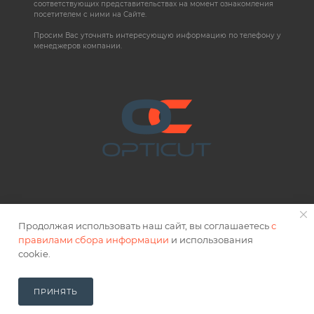
соответствующих представительствах на момент ознакомления
посетителем с ними на Сайте.
Просим Вас уточнять интересующую информацию по телефону у
менеджеров компании.
Продолжая использовать наш сайт, вы соглашаетесь
с
правилами сбора информации
и использования
2026 © OPTICUT
cookie.
Правовая информация
ПРИНЯТЬ
В КОРЗИНУ