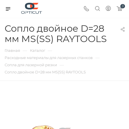
0
Сопло двойное D=28
мм MS(SS) RAYTOOLS
—
—
Главная
Каталог
—
Расходные материалы для лазерных станков
—
Сопла для лазерной резки
Сопло двойное D=28 мм MS(SS) RAYTOOLS