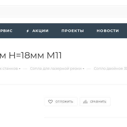
ЕРВИС
АКЦИИ
ПРОЕКТЫ
НОВОСТИ
м H=18мм M11
—
—
х станков
Сопла для лазерной резки
Сопло двойное 3
ОТЛОЖИТЬ
СРАВНИТЬ