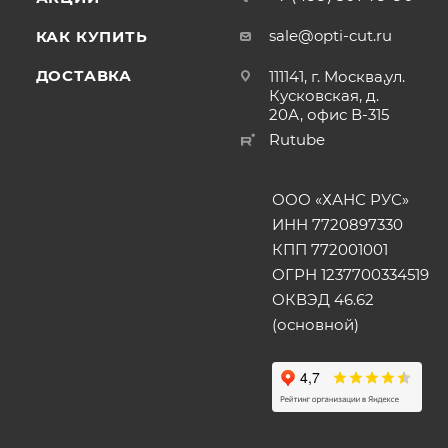
sale@opti-cut.ru
КАК КУПИТЬ
ДОСТАВКА
111141, г. Москва,ул.
Кусковская, д.
20А, офис В-315
Rutube
ООО «ХАНС РУС»
ИНН 7720897330
КПП 772001001
ОГРН 1237700334519
ОКВЭД 46.62
(основной)