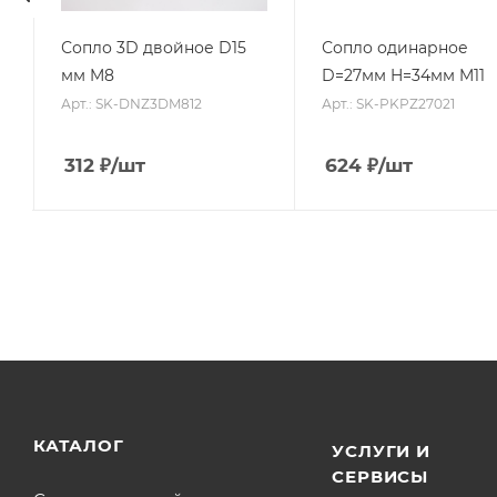
Сопло 3D двойное D15
Сопло одинарное
мм M8
D=27мм H=34мм M11
Арт.: SK-DNZ3DM812
Арт.: SK-PKPZ27021
312
₽
/шт
624
₽
/шт
КАТАЛОГ
УСЛУГИ И
СЕРВИСЫ