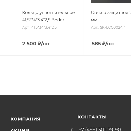
Кольцо уплотнительное
Стекло защитное 2
41,5*34*3,4*2,5 Bodor
мм
Арт.: 41,5*34*3,4*2,5
Арт.: SK-LCG0024.4
2 500
₽
/шт
585
₽
/шт
КОНТАКТЫ
КОМПАНИЯ
+7 (499) 301-79-90
АКЦИИ