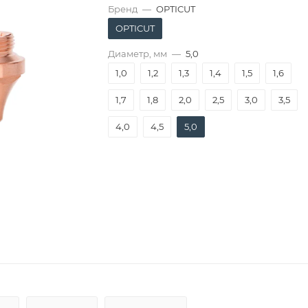
Бренд
—
OPTICUT
OPTICUT
Диаметр, мм
—
5,0
1,0
1,2
1,3
1,4
1,5
1,6
1,7
1,8
2,0
2,5
3,0
3,5
4,0
4,5
5,0