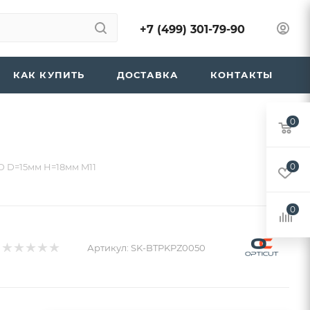
+7 (499) 301-79-90
КАК КУПИТЬ
ДОСТАВКА
КОНТАКТЫ
0
D D=15мм H=18мм M11
0
0
Артикул:
SK-BTPKPZ0050