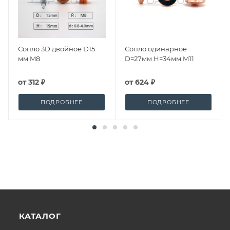
Сопло 3D двойное D15
Сопло одинарное
мм M8
D=27мм H=34мм M11
от
312 ₽
от
624 ₽
ПОДРОБНЕЕ
ПОДРОБНЕЕ
КАТАЛОГ