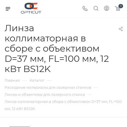
0
Линза
коллиматорная в
сборе с объективом
D=37 мм, FL=100 мм, 12
кВт BS12K
—
—
Главная
Каталог
—
Расходные материалы для лазерных станков
—
Линзы и объективы для лазерного станка
Линза коллиматорная в сборе с объективом D=37 мм, FL=100
мм, 12 кВт BS12K