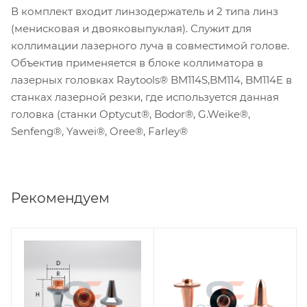
В комплект входит линзодержатель и 2 типа линз
(менисковая и двояковыпуклая). Служит для
коллимации лазерного луча в совместимой голове.
Объектив применяется в блоке коллиматора в
лазерных головках Raytools® BM114S,BM114, BM114E в
станках лазерной резки, где используется данная
головка (станки Optycut®, Bodor®, G.Weike®,
Senfeng®, Yawei®, Oree®, Farley®
Рекомендуем