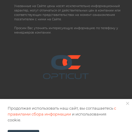
Указанные на Сайте цены носят исключительно информационный
характер, могут отличаться от действительных цен в компании или
соответствующих представительствах на момент ознакомления
посетителем с ними на Сайте.
Просим Вас уточнять интересующую информацию по телефону у
менеджеров компании.
Продолжая использовать наш сайт, вы соглашаетесь
с
правилами сбора информации
и использования
2026 © OPTICUT
cookie.
Правовая информация