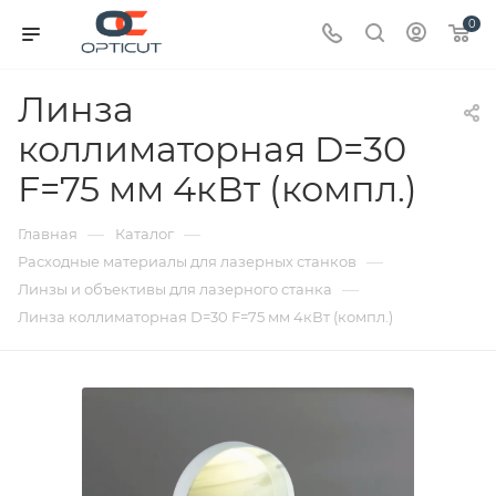
0
Линза
коллиматорная D=30
F=75 мм 4кВт (компл.)
—
—
Главная
Каталог
—
Расходные материалы для лазерных станков
—
Линзы и объективы для лазерного станка
Линза коллиматорная D=30 F=75 мм 4кВт (компл.)