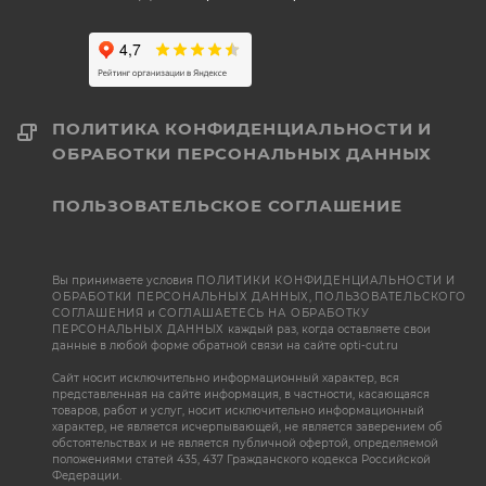
ПОЛИТИКА КОНФИДЕНЦИАЛЬНОСТИ И
ОБРАБОТКИ ПЕРСОНАЛЬНЫХ ДАННЫХ
ПОЛЬЗОВАТЕЛЬСКОЕ СОГЛАШЕНИЕ
Вы принимаете условия
ПОЛИТИКИ КОНФИДЕНЦИАЛЬНОСТИ И
ОБРАБОТКИ ПЕРСОНАЛЬНЫХ ДАННЫХ
,
ПОЛЬЗОВАТЕЛЬСКОГО
СОГЛАШЕНИЯ
и
СОГЛАШАЕТЕСЬ НА ОБРАБОТКУ
ПЕРСОНАЛЬНЫХ ДАННЫХ
каждый раз, когда оставляете свои
данные в любой форме обратной связи на сайте opti-cut.ru
Сайт носит исключительно информационный характер, вся
представленная на сайте информация, в частности, касающаяся
товаров, работ и услуг, носит исключительно информационный
характер, не является исчерпывающей, не является заверением об
обстоятельствах и не является публичной офертой, определяемой
положениями статей 435, 437 Гражданского кодекса Российской
Федерации.