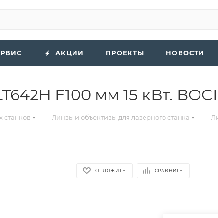
ЕРВИС
АКЦИИ
ПРОЕКТЫ
НОВОСТИ
642H F100 мм 15 кВт. BOCI
—
—
х станков
Линзы и объективы для лазерного станка
Ли
ОТЛОЖИТЬ
СРАВНИТЬ