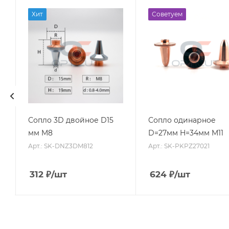
Хит
Советуем
Сопло 3D двойное D15
Сопло одинарное
мм M8
D=27мм H=34мм M11
Арт.: SK-DNZ3DM812
Арт.: SK-PKPZ27021
312
₽
/шт
624
₽
/шт