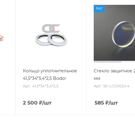
Хит
Кольцо уплотнительное
Стекло защитное 2
41,5*34*3,4*2,5 Bodor
мм
Арт.: 41,5*34*3,4*2,5
Арт.: SK-LCG0024.4
2 500
₽
/шт
585
₽
/шт