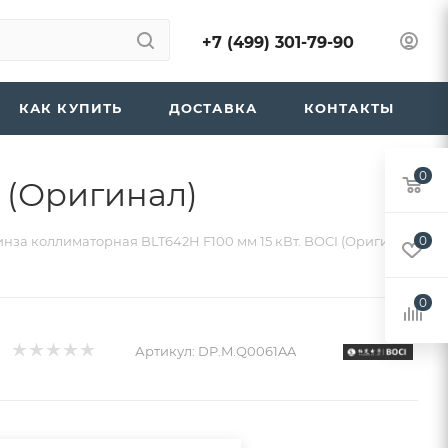
+7 (499) 301-79-90
КАК КУПИТЬ
ДОСТАВКА
КОНТАКТЫ
0
 (Оригинал)
нза коллиматорная BLT642H F100 мм 15 кВт. BOCI (Оригинал)
0
0
Артикул:
DP.M.Q0061AA