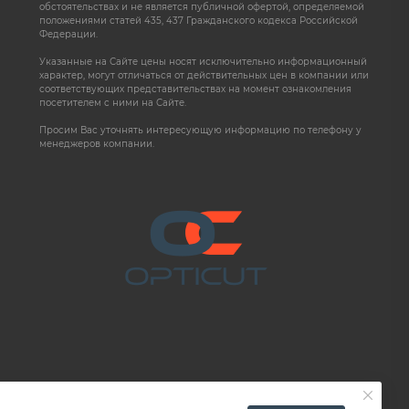
обстоятельствах и не является публичной офертой, определяемой
положениями статей 435, 437 Гражданского кодекса Российской
Федерации.
Указанные на Сайте цены носят исключительно информационный
характер, могут отличаться от действительных цен в компании или
соответствующих представительствах на момент ознакомления
посетителем с ними на Сайте.
Просим Вас уточнять интересующую информацию по телефону у
менеджеров компании.