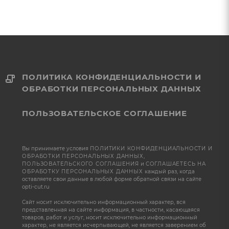
ПОЛИТИКА КОНФИДЕНЦИАЛЬНОСТИ И
ОБРАБОТКИ ПЕРСОНАЛЬНЫХ ДАННЫХ
ПОЛЬЗОВАТЕЛЬСКОЕ СОГЛАШЕНИЕ
Вы принимаете условия
ПОЛИТИКИ КОНФИДЕНЦИАЛЬНОСТИ И
ОБРАБОТКИ ПЕРСОНАЛЬНЫХ ДАННЫХ
,
ПОЛЬЗОВАТЕЛЬСКОГО СОГЛАШЕНИЯ
и
СОГЛАШАЕТЕСЬ НА
ОБРАБОТКУ ПЕРСОНАЛЬНЫХ ДАННЫХ
каждый раз, когда
оставляете свои данные в любой форме обратной связи на сайте
opti-cut.ru
Сайт носит исключительно информационный характер, вся
представленная на сайте информация, в частности, касающаяся
товаров, работ и услуг, носит исключительно информационный
характер, не является исчерпывающей, не является заверением об