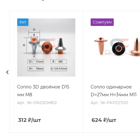
Хит
Советуем
Сопло 3D двойное D15
Сопло одинарное
мм M8
D=27мм H=34мм M11
Арт.: SK-DNZ3DM812
Арт.: SK-PKPZ27021
312
₽
/шт
624
₽
/шт