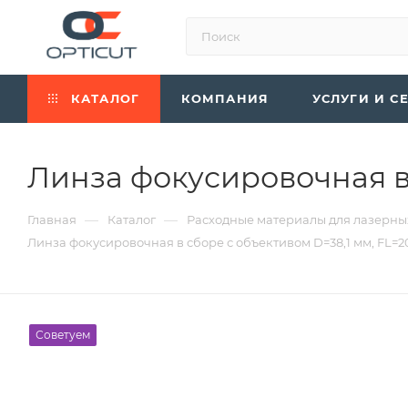
КАТАЛОГ
КОМПАНИЯ
УСЛУГИ И С
Линза фокусировочная в 
—
—
Главная
Каталог
Расходные материалы для лазерны
Линза фокусировочная в сборе с объективом D=38,1 мм, FL=20
Советуем