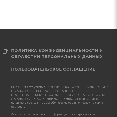
ПОЛИТИКА КОНФИДЕНЦИАЛЬНОСТИ И
ОБРАБОТКИ ПЕРСОНАЛЬНЫХ ДАННЫХ
ПОЛЬЗОВАТЕЛЬСКОЕ СОГЛАШЕНИЕ
Вы принимаете условия
ПОЛИТИКИ КОНФИДЕНЦИАЛЬНОСТИ И
ОБРАБОТКИ ПЕРСОНАЛЬНЫХ ДАННЫХ
,
ПОЛЬЗОВАТЕЛЬСКОГО СОГЛАШЕНИЯ
и
СОГЛАШАЕТЕСЬ НА
ОБРАБОТКУ ПЕРСОНАЛЬНЫХ ДАННЫХ
каждый раз, когда
оставляете свои данные в любой форме обратной связи на сайте
opti-cut.ru
Сайт носит исключительно информационный характер, вся