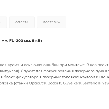
Ь
ОПЛАТА
ДОСТАВКА
мм, FL=200 мм, 8 кВт
щая время и исключая ошибки при монтаже. В комплект
выпуклая). Служит для фокусирования лазерного луча в 
в блоке фокусатора в лазерных головках Raytools® BM114
оловка (станки Opticut®, Bodor®, G.Weike®, Senfeng®, Yaw