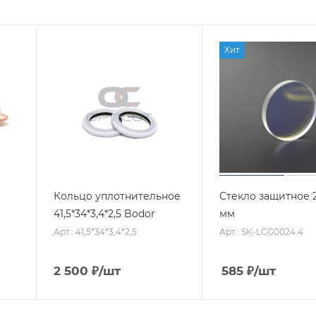
Хит
Кольцо уплотнительное
Стекло защитное 2
41,5*34*3,4*2,5 Bodor
мм
Арт.: 41,5*34*3,4*2,5
Арт.: SK-LCG0024.4
2 500
₽
/шт
585
₽
/шт