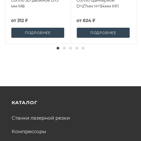
мм M8
D=27мм H=34мм M11
от
312 ₽
от
624 ₽
ПОДРОБНЕЕ
ПОДРОБНЕЕ
КАТАЛОГ
Станки лазерной резки
Компрессоры