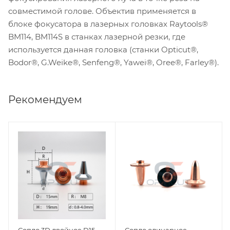
совместимой голове. Объектив применяется в
блоке фокусатора в лазерных головках Raytools®
BM114, BM114S в станках лазерной резки, где
используется данная головка (станки Opticut®,
Bodor®, G.Weike®, Senfeng®, Yawei®, Oree®, Farley®).
Рекомендуем
Сопло 3D двойное D15
Сопло одинарное