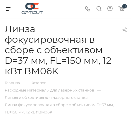
0
Линза
фокусировочная в
сборе с объективом
D=37 мм, FL=150 мм, 12
кВт BM06K
—
—
Главная
Каталог
—
Расходные материалы для лазерных станков
—
Линзы и объективы для лазерного станка
Линза фокусировочная в сборе с объективом D=37 мм,
FL=150 мм, 12 кВт BM06K