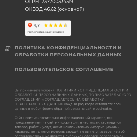
ОГРН 1237700334519
ОКВЭД 46.62 (основной)
ПОЛИТИКА КОНФИДЕНЦИАЛЬНОСТИ И
ОБРАБОТКИ ПЕРСОНАЛЬНЫХ ДАННЫХ
ПОЛЬЗОВАТЕЛЬСКОЕ СОГЛАШЕНИЕ
Вы принимаете условия
ПОЛИТИКИ КОНФИДЕНЦИАЛЬНОСТИ И
ОБРАБОТКИ ПЕРСОНАЛЬНЫХ ДАННЫХ
,
ПОЛЬЗОВАТЕЛЬСКОГО
СОГЛАШЕНИЯ
и
СОГЛАШАЕТЕСЬ НА ОБРАБОТКУ
ПЕРСОНАЛЬНЫХ ДАННЫХ
каждый раз, когда оставляете свои
данные в любой форме обратной связи на сайте opti-cut.ru
Сайт носит исключительно информационный характер, вся
представленная на сайте информация, в частности, касающаяся
товаров, работ и услуг, носит исключительно информационный
характер, не является исчерпывающей, не является заверением об
обстоятельствах и не является публичной офертой, определяемой