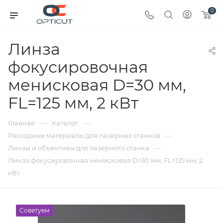
0
Линза
фокусировочная
менисковая D=30 мм,
FL=125 мм, 2 кВт
—
—
Главная
Каталог
—
Расходные материалы для лазерных станков
—
Линзы и объективы для лазерного станка
Линза фокусировочная менисковая D=30 мм, FL=125 мм, 2
кВт
Советуем