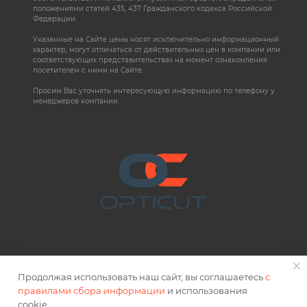
положениями статей 435, 437 Гражданского кодекса Российской
Федерации.
Указанные на Сайте цены носят исключительно информационный
характер, могут отличаться от действительных цен в компании или
соответствующих представительствах на момент ознакомления
посетителем с ними на Сайте.
Просим Вас уточнять интересующую информацию по телефону у
менеджеров компании.
Продолжая использовать наш сайт, вы соглашаетесь
с
правилами сбора информации
и использования
2026 © OPTICUT
cookie.