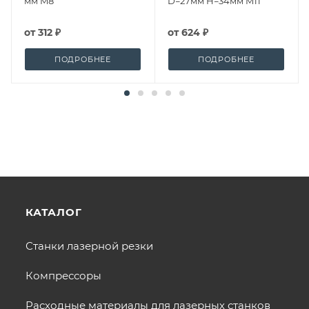
мм M8
D=27мм H=34мм M11
от
312 ₽
от
624 ₽
ПОДРОБНЕЕ
ПОДРОБНЕЕ
КАТАЛОГ
Станки лазерной резки
Компрессоры
Расходные материалы для лазерных станков