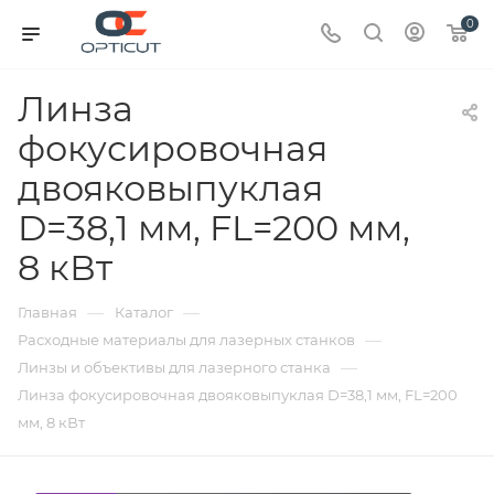
0
Линза
фокусировочная
двояковыпуклая
D=38,1 мм, FL=200 мм,
8 кВт
—
—
Главная
Каталог
—
Расходные материалы для лазерных станков
—
Линзы и объективы для лазерного станка
Линза фокусировочная двояковыпуклая D=38,1 мм, FL=200
мм, 8 кВт