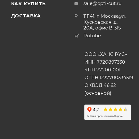
sale@opti-cut.ru
КАК КУПИТЬ
ДОСТАВКА
111141, г. Москва,ул.
Кусковская, д.
20А, офис В-315
Rutube
ООО «ХАНС РУС»
ИНН 7720897330
КПП 772001001
ОГРН 1237700334519
ОКВЭД 46.62
(основной)