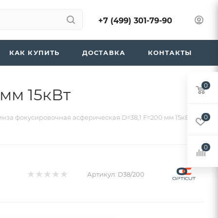
+7 (499) 301-79-90
КАК КУПИТЬ
ДОСТАВКА
КОНТАКТЫ
0
мм 15кВт
нза фокусировочная асферическая D=38,1 F=200 мм 15кВт
0
0
Артикул:
D38/200