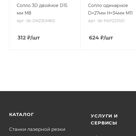
Сопло 3D двойное D15
Сопло одинарное
мм M8
D=27мм H=34мм M11
Арт.: SK-DNZ3DM812
Арт.: SK-PKPZ27021
312
₽
/шт
624
₽
/шт
КАТАЛОГ
УСЛУГИ И
СЕРВИСЫ
Станки лазерной резки