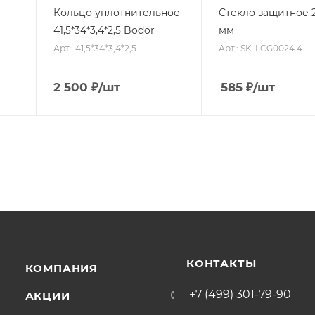
Кольцо уплотнительное
Стекло защитное 2
41,5*34*3,4*2,5 Bodor
мм
Арт.: 41,5*34*3,4*2,5
Арт.: SK-LCG0024.4
2 500
₽
/шт
585
₽
/шт
КОНТАКТЫ
КОМПАНИЯ
+7 (499) 301-79-90
АКЦИИ