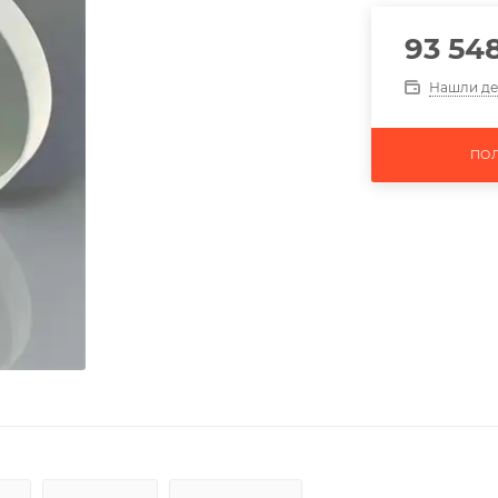
93 54
Нашли д
ПО