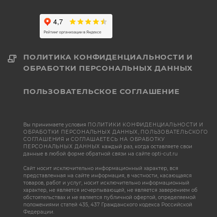
ПОЛИТИКА КОНФИДЕНЦИАЛЬНОСТИ И
ОБРАБОТКИ ПЕРСОНАЛЬНЫХ ДАННЫХ
ПОЛЬЗОВАТЕЛЬСКОЕ СОГЛАШЕНИЕ
Вы принимаете условия
ПОЛИТИКИ КОНФИДЕНЦИАЛЬНОСТИ И
ОБРАБОТКИ ПЕРСОНАЛЬНЫХ ДАННЫХ
,
ПОЛЬЗОВАТЕЛЬСКОГО
СОГЛАШЕНИЯ
и
СОГЛАШАЕТЕСЬ НА ОБРАБОТКУ
ПЕРСОНАЛЬНЫХ ДАННЫХ
каждый раз, когда оставляете свои
данные в любой форме обратной связи на сайте opti-cut.ru
Сайт носит исключительно информационный характер, вся
представленная на сайте информация, в частности, касающаяся
товаров, работ и услуг, носит исключительно информационный
характер, не является исчерпывающей, не является заверением об
обстоятельствах и не является публичной офертой, определяемой
положениями статей 435, 437 Гражданского кодекса Российской
Федерации.