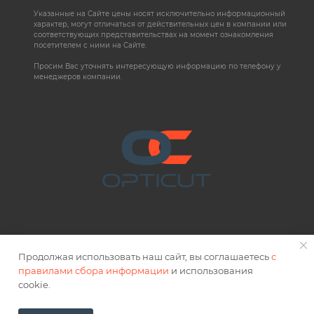
Указанные на Сайте цены носят исключительно информационный
характер, могут отличаться от действительных цен в компании или
соответствующих представительствах на момент ознакомления
посетителем с ними на Сайте.
Просим Вас уточнять интересующую информацию по телефону у
менеджеров компании.
Продолжая использовать наш сайт, вы соглашаетесь
с
правилами сбора информации
и использования
2026 © OPTICUT
cookie.
Правовая информация