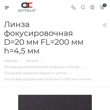
0
Линза
фокусировочная
D=20 мм FL=200 мм
h=4,5 мм
—
—
Главная
Каталог
—
Расходные материалы для лазерных станков
—
Линзы для лазерной сварки и чистки
Линза фокусировочная D=20 мм FL=200 мм h=4,5 мм