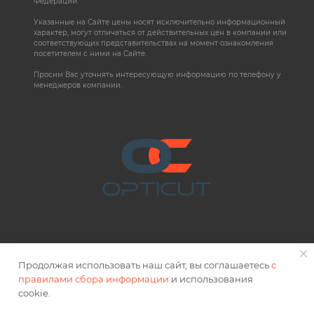
Федерации.
Указанные на Сайте цены носят исключительно информационный
характер, могут отличаться от действительных цен в компании или
соответствующих представительствах на момент ознакомления
посетителем с ними на Сайте.
Просим Вас уточнять интересующую информацию по телефону у
менеджеров компании.
Продолжая использовать наш сайт, вы соглашаетесь
с
правилами сбора информации
и использования
2026 © OPTICUT
cookie.
Правовая информация