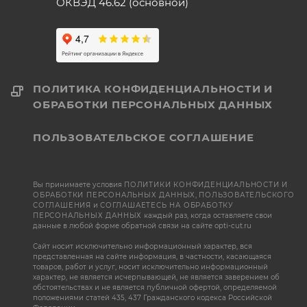
ОКВЭД 46.62 (основной)
ПОЛИТИКА КОНФИДЕНЦИАЛЬНОСТИ И
ОБРАБОТКИ ПЕРСОНАЛЬНЫХ ДАННЫХ
ПОЛЬЗОВАТЕЛЬСКОЕ СОГЛАШЕНИЕ
Вы принимаете условия
ПОЛИТИКИ КОНФИДЕНЦИАЛЬНОСТИ И
ОБРАБОТКИ ПЕРСОНАЛЬНЫХ ДАННЫХ
,
ПОЛЬЗОВАТЕЛЬСКОГО
СОГЛАШЕНИЯ
и
СОГЛАШАЕТЕСЬ НА ОБРАБОТКУ
ПЕРСОНАЛЬНЫХ ДАННЫХ
каждый раз, когда оставляете свои
данные в любой форме обратной связи на сайте opti-cut.ru
Сайт носит исключительно информационный характер, вся
представленная на сайте информация, в частности, касающаяся
товаров, работ и услуг, носит исключительно информационный
характер, не является исчерпывающей, не является заверением об
обстоятельствах и не является публичной офертой, определяемой
положениями статей 435, 437 Гражданского кодекса Российской