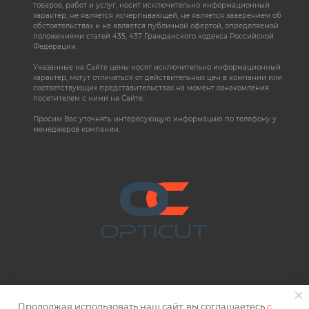
товаров, работ и услуг, носит исключительно информационный
характер, не является исчерпывающей, не является заверением об
обстоятельствах и не является публичной офертой, определяемой
положениями статей 435, 437 Гражданского кодекса Российской
Федерации.
Указанные на Сайте цены носят исключительно информационный
характер, могут отличаться от действительных цен в компании или
соответствующих представительствах на момент ознакомления
посетителем с ними на Сайте.
Просим Вас уточнять интересующую информацию по телефону у
менеджеров компании.
Продолжая использовать наш сайт, вы соглашаетесь
с