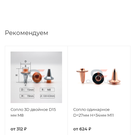
Рекомендуем
Сопло 3D двойное D15
Сопло одинарное
мм M8
D=27мм H=34мм M11
от
312 ₽
от
624 ₽