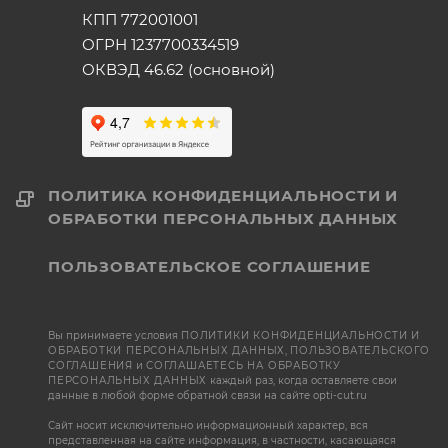
КПП 772001001
ОГРН 1237700334519
ОКВЭД 46.62 (основной)
ПОЛИТИКА КОНФИДЕНЦИАЛЬНОСТИ И
ОБРАБОТКИ ПЕРСОНАЛЬНЫХ ДАННЫХ
ПОЛЬЗОВАТЕЛЬСКОЕ СОГЛАШЕНИЕ
Вы принимаете условия
ПОЛИТИКИ КОНФИДЕНЦИАЛЬНОСТИ И
ОБРАБОТКИ ПЕРСОНАЛЬНЫХ ДАННЫХ
,
ПОЛЬЗОВАТЕЛЬСКОГО
СОГЛАШЕНИЯ
и
СОГЛАШАЕТЕСЬ НА ОБРАБОТКУ
ПЕРСОНАЛЬНЫХ ДАННЫХ
каждый раз, когда оставляете свои
данные в любой форме обратной связи на сайте opti-cut.ru
Сайт носит исключительно информационный характер, вся
представленная на сайте информация, в частности, касающаяся