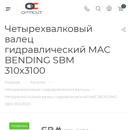
0
Четырехвалковый
валец
гидравлический MAC
BENDING SBM
310х3100
—
—
Главная
Каталог
—
Четырехвалковые гидравлические вальцы
Четырехвалковый валец гидравлический MAC BENDING
SBM 310х3100
Новинка