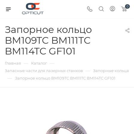
0
Запорное кольцо
BM109TC BM111TC
BM114TC GF101
—
—
Главная
Каталог
—
Запасные части для лазерных станков
Запорные кольца
—
Запорное кольцо BM109TC BM111TC BM114TC GF101