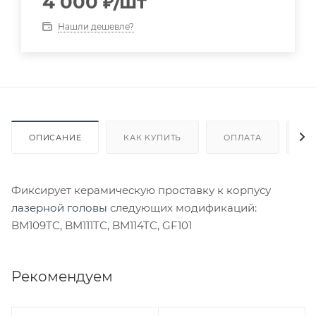
4 000
₽
/шт
Нашли дешевле?
ОПИСАНИЕ
КАК КУПИТЬ
ОПЛАТА
Д
Фиксирует керамическую проставку к корпусу
лазерной головы
следующих модификаций:
BM109TC, BM111TC, BM114TC, GF101
Рекомендуем