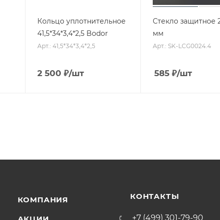
Кольцо уплотнительное
Стекло защитное 2
41,5*34*3,4*2,5 Bodor
мм
Арт.: 41,5*34*3,4*2,5
Арт.: SK-LCG0024.4
2 500
₽
/шт
585
₽
/шт
КОНТАКТЫ
КОМПАНИЯ
+7 (499) 301-79-90
АКЦИИ