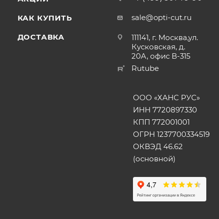
sale@opti-cut.ru
КАК КУПИТЬ
ДОСТАВКА
111141, г. Москва,ул.
Кусковская, д.
20А, офис В-315
Rutube
ООО «ХАНС РУС»
ИНН 7720897330
КПП 772001001
ОГРН 1237700334519
ОКВЭД 46.62
(основной)