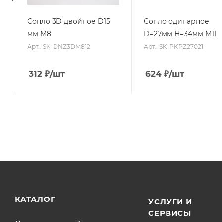
Сопло 3D двойное D15
Сопло одинарное
мм M8
D=27мм H=34мм M11
Арт.: SK-DNZ3DM812
Арт.: SK-PKPZ27021
312
₽
/шт
624
₽
/шт
КАТАЛОГ
УСЛУГИ И
СЕРВИСЫ