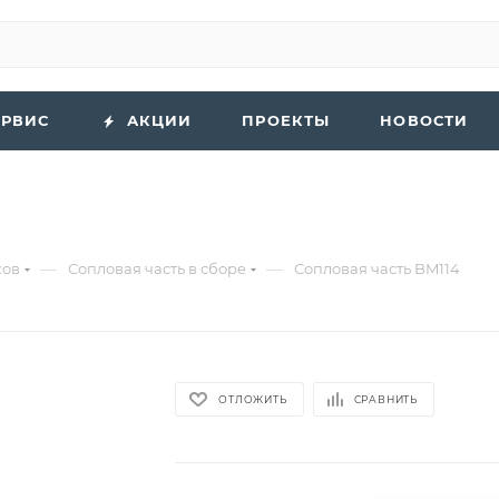
ЕРВИС
АКЦИИ
ПРОЕКТЫ
НОВОСТИ
—
—
ков
Сопловая часть в сборе
Сопловая часть BM114
ОТЛОЖИТЬ
СРАВНИТЬ