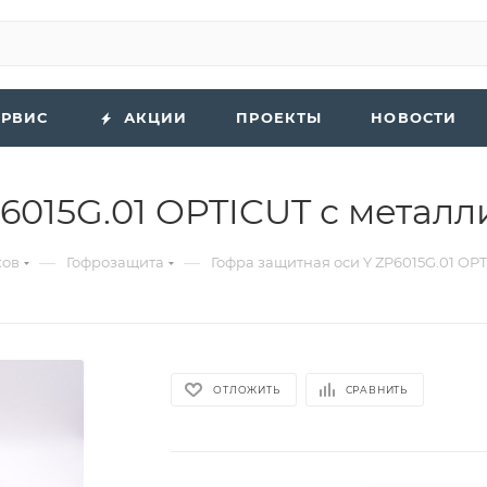
ЕРВИС
АКЦИИ
ПРОЕКТЫ
НОВОСТИ
P6015G.01 OPTICUT с метал
—
—
ков
Гофрозащита
Гофра защитная оси Y ZP6015G.01 OP
ОТЛОЖИТЬ
СРАВНИТЬ