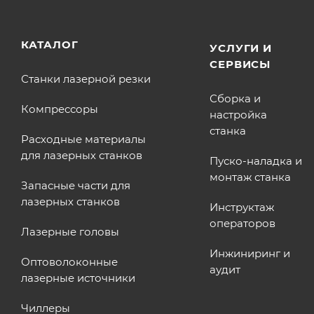
КАТАЛОГ
УСЛУГИ И
СЕРВИСЫ
Станки лазерной резки
Сборка и
Компрессоры
настройка
станка
Расходные материалы
для лазерных станков
Пуско-наладка и
монтаж станка
Запасные части для
лазерных станков
Инструктаж
операторов
Лазерные головы
Инжиниринг и
Оптоволоконные
аудит
лазерные источники
Чиллеры