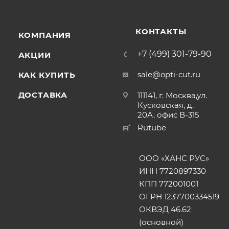
КОНТАКТЫ
КОМПАНИЯ
+7 (499) 301-79-90
АКЦИИ
sale@opti-cut.ru
КАК КУПИТЬ
ДОСТАВКА
111141, г. Москва,ул.
Кусковская, д.
20А, офис В-315
Rutube
ООО «ХАНС РУС»
ИНН 7720897330
КПП 772001001
ОГРН 1237700334519
ОКВЭД 46.62
(основной)