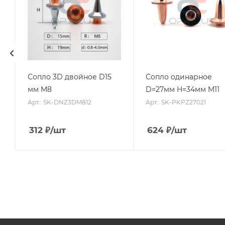
Сопло 3D двойное D15
Сопло одинарное
мм M8
D=27мм H=34мм M11
Арт.: SK-DNZ3DM812
Арт.: SK-PKPZ27021
312
₽
/шт
624
₽
/шт