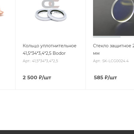
Кольцо уплотнительное
Стекло защитное 2
41,5*34*3,4*2,5 Bodor
мм
Арт.: 41,5*34*3,4*2,5
Арт.: SK-LCG0024.4
2 500
₽
/шт
585
₽
/шт