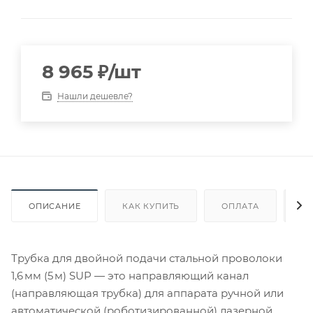
8 965
₽
/шт
Нашли дешевле?
ОПИСАНИЕ
КАК КУПИТЬ
ОПЛАТА
Д
Трубка для двойной подачи стальной проволоки
1,6 мм (5 м) SUP — это направляющий канал
(направляющая трубка) для аппарата ручной или
автоматической (роботизированной) лазерной