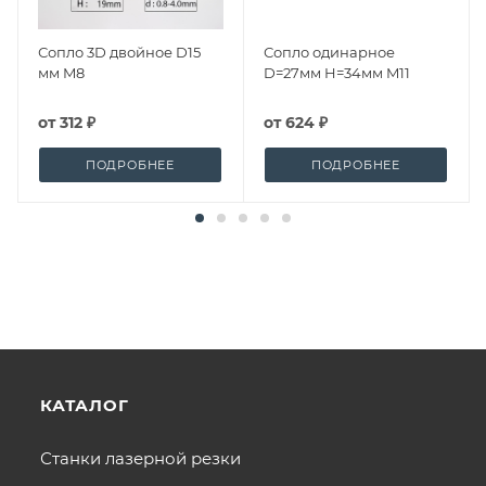
Сопло 3D двойное D15
Сопло одинарное
мм M8
D=27мм H=34мм M11
от
312 ₽
от
624 ₽
ПОДРОБНЕЕ
ПОДРОБНЕЕ
КАТАЛОГ
Станки лазерной резки