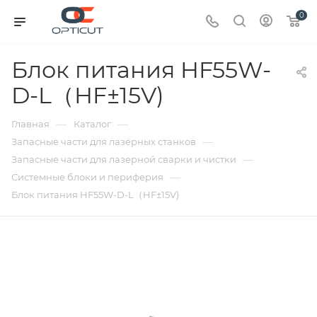
0
Блок питания HF55W-
D-L（HF±15V)
—
—
Главная
Каталог
—
Запасные части для лазерных станков
—
Запасные части для лазерной сварки и чистки
—
Системные блоки и периферия
Блок питания HF55W-D-L（HF±15V)