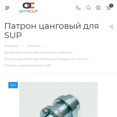
0
Патрон цанговый для
SUP
—
—
Главная
Каталог
—
Запасные части для лазерных станков
—
Запасные части для лазерной сварки и чистки
Патрон цанговый для SUP
Хит