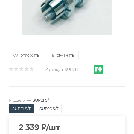
ОТЛОЖИТЬ
СРАВНИТЬ
Артикул:
SUP21T
Модель
—
SUP21 S/T
SUP21 S/T
SUP23 S/T
2 339
₽
/шт