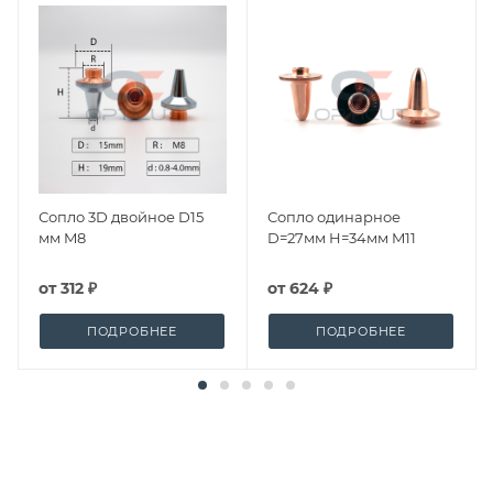
Сопло 3D двойное D15
Сопло одинарное
мм M8
D=27мм H=34мм M11
от
312 ₽
от
624 ₽
ПОДРОБНЕЕ
ПОДРОБНЕЕ