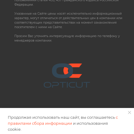
положениями статей 435, 437 Гражданского кодекса Российской
Федерации.
Указанные на Сайте цены носят исключительно информационный
характер, могут отличаться от действительных цен в компании или
соответствующих представительствах на момент ознакомления
посетителем с ними на Сайте.
Просим Вас уточнять интересующую информацию по телефону у
менеджеров компании.
Продолжая использовать наш сайт, вы соглашаетесь
с
правилами сбора информации
и использования
2026 © OPTICUT
cookie.
Правовая информация