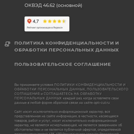
ОКВЭД 46.62 (основной)
ПОЛИТИКА КОНФИДЕНЦИАЛЬНОСТИ И
ОБРАБОТКИ ПЕРСОНАЛЬНЫХ ДАННЫХ
ПОЛЬЗОВАТЕЛЬСКОЕ СОГЛАШЕНИЕ
Вы принимаете условия
ПОЛИТИКИ КОНФИДЕНЦИАЛЬНОСТИ И
ОБРАБОТКИ ПЕРСОНАЛЬНЫХ ДАННЫХ
,
ПОЛЬЗОВАТЕЛЬСКОГО
СОГЛАШЕНИЯ
и
СОГЛАШАЕТЕСЬ НА ОБРАБОТКУ
ПЕРСОНАЛЬНЫХ ДАННЫХ
каждый раз, когда оставляете свои
данные в любой форме обратной связи на сайте opti-cut.ru
Сайт носит исключительно информационный характер, вся
представленная на сайте информация, в частности, касающаяся
товаров, работ и услуг, носит исключительно информационный
характер, не является исчерпывающей, не является заверением об
обстоятельствах и не является публичной офертой, определяемой