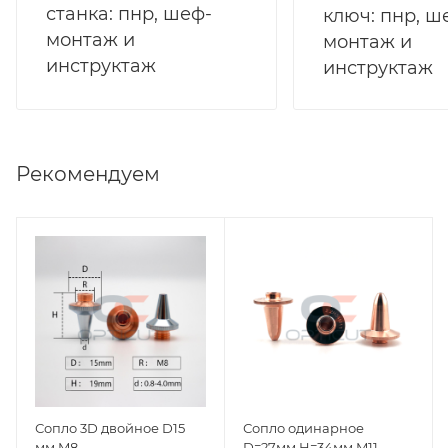
станка: пнр, шеф-
ключ: пнр, ш
монтаж и
монтаж и
инструктаж
инструктаж
Рекомендуем
Сопло 3D двойное D15
Сопло одинарное
мм M8
D=27мм H=34мм M11