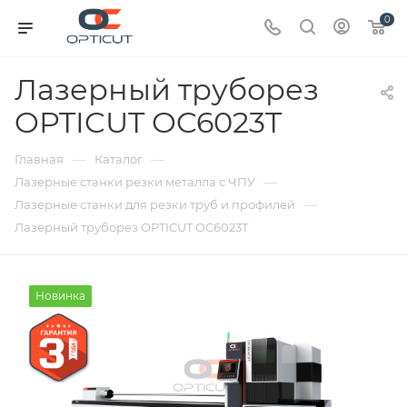
0
Лазерный труборез
OPTICUT OC6023T
—
—
Главная
Каталог
—
Лазерные станки резки металла с ЧПУ
—
Лазерные станки для резки труб и профилей
Лазерный труборез OPTICUT OC6023T
Новинка