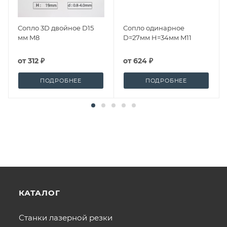
Сопло 3D двойное D15
Сопло одинарное
мм M8
D=27мм H=34мм M11
от
312 ₽
от
624 ₽
ПОДРОБНЕЕ
ПОДРОБНЕЕ
КАТАЛОГ
Станки лазерной резки