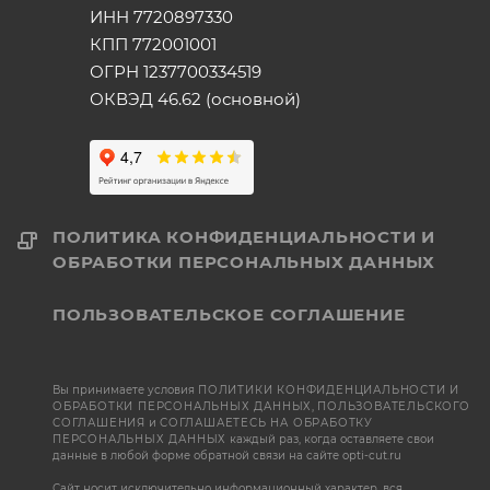
ИНН 7720897330
КПП 772001001
ОГРН 1237700334519
ОКВЭД 46.62 (основной)
ПОЛИТИКА КОНФИДЕНЦИАЛЬНОСТИ И
ОБРАБОТКИ ПЕРСОНАЛЬНЫХ ДАННЫХ
ПОЛЬЗОВАТЕЛЬСКОЕ СОГЛАШЕНИЕ
Вы принимаете условия
ПОЛИТИКИ КОНФИДЕНЦИАЛЬНОСТИ И
ОБРАБОТКИ ПЕРСОНАЛЬНЫХ ДАННЫХ
,
ПОЛЬЗОВАТЕЛЬСКОГО
СОГЛАШЕНИЯ
и
СОГЛАШАЕТЕСЬ НА ОБРАБОТКУ
ПЕРСОНАЛЬНЫХ ДАННЫХ
каждый раз, когда оставляете свои
данные в любой форме обратной связи на сайте opti-cut.ru
Сайт носит исключительно информационный характер, вся