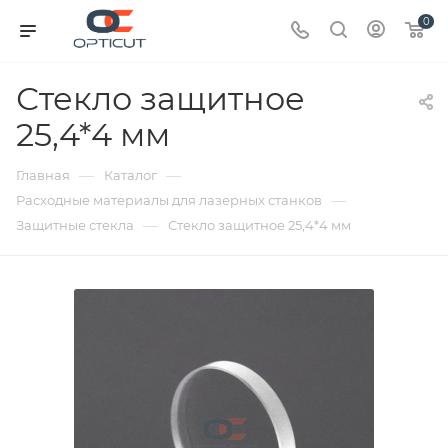
0
Стекло защитное
25,4*4 мм
—
—
Главная
Каталог
—
Расходные материалы для лазерных станков
—
Защитные стекла
Стекло защитное 25,4*4 мм