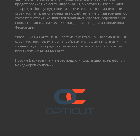
представленная на сайте информация, в частности, касающаяся
товаров, работ и услуг, носит исключительно информационный
характер, не является исчерпывающей, не является заверением об
обстоятельствах и не является публичной офертой, определяемой
положениями статей 435, 437 Гражданского кодекса Российской
Федерации.
Указанные на Сайте цены носят исключительно информационный
характер, могут отличаться от действительных цен в компании или
соответствующих представительствах на момент ознакомления
посетителем с ними на Сайте.
Просим Вас уточнять интересующую информацию по телефону у
менеджеров компании.