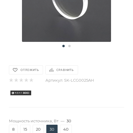
ОТЛОЖИТЬ
СРАВНИТЬ
Артикул:
SK-LCG0025AH
Мощность источника, Вт
—
30
8
15
20
30
40